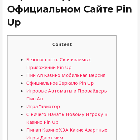
Официальном Сайте Pin
Up
Content
Безопасность Скачиваемых
Приложений Pin Up
Пин Ап Казино Мобильная Версия
Официальное Зеркало Pin Up
Игровые Автоматы и Провайдеры
Пин Ап
Игра “авиатор
С ничего Начать Новому Игроку В
Казино Pin Up
Пинап Казино%3A Какие Азартные
Игры Дают чем