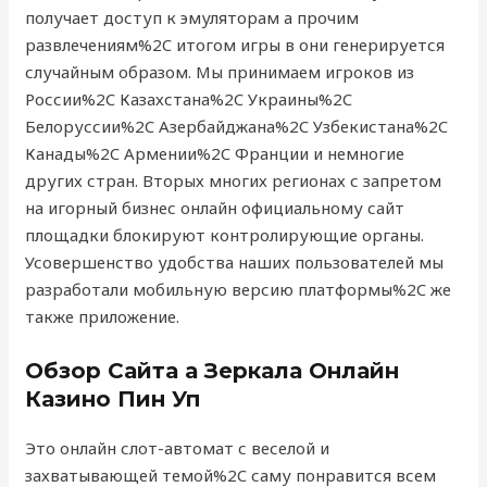
получает доступ к эмуляторам а прочим
развлечениям%2C итогом игры в они генерируется
случайным образом. Мы принимаем игроков из
России%2C Казахстана%2C Украины%2C
Белоруссии%2C Азербайджана%2C Узбекистана%2C
Канады%2C Армении%2C Франции и немногие
других стран. Вторых многих регионах с запретом
на игорный бизнес онлайн официальному сайт
площадки блокируют контролирующие органы.
Усовершенство удобства наших пользователей мы
разработали мобильную версию платформы%2C же
также приложение.
Обзор Сайта а Зеркала Онлайн
Казино Пин Уп
Это онлайн слот-автомат с веселой и
захватывающей темой%2C саму понравится всем