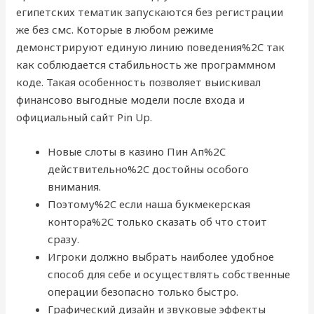
египетских тематик запускаются без регистрации
же без смс. Которые в любом режиме
демонстрируют единую линию поведения%2C так
как соблюдается стабильность же программном
коде. Такая особенность позволяет выискивал
финансово выгодные модели после входа и
официальный сайт Pin Up.
Новые слоты в казино Пин Ап%2C
действительно%2C достойны особого
внимания.
Поэтому%2C если наша букмекерская
контора%2C только сказать об что стоит
сразу.
Игроки должно выбрать наиболее удобное
способ для себе и осуществлять собственные
операции безопасно только быстро.
Графический дизайн и звуковые эффекты