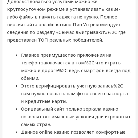
Довольствоваться услугами можно же
круглосуточном режиме а устанавливать какие-
либо файлы в память гаджета не нужно. Полное
версия сайта онлайн казино Пин Уп рекомендует
сведения по разделу «Сейчас выигрывают»%2C где
представлен ТОП реальных победителей.
Главное преимущество приложения на
телефон заключается в том%2C что играть
можно и дороге%2C ведь смартфон всегда под
обеими.
Этого верифицировать учетную запись%2C
вам нужно послать нам фото своего паспорта
и кредитные карты.
Официальный сайт только зеркала казино
позволят оптимальные условия дли игроков из
самых стран.
Данное online казино позволяет комфортные