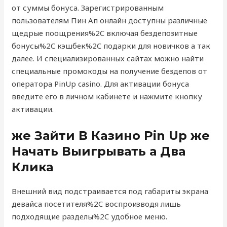
от суммы бонуса. Зарегистрированным
пользователям Пин Ап онлайн доступны различные
щедрые поощрения%2C включая бездепозитные
бонусы%2C кэшбек%2C подарки для новичков а так
далее. И специализированных сайтах можно найти
специальные промокоды на получение бездепов от
оператора PinUp casino. Для активации бонуса
введите его в личном кабинете и нажмите кнопку
активации.
же Зайти В Казино Pin Up же
Начать Выигрывать а Два
Клика
Внешний вид подстраивается под габариты экрана
девайса посетителя%2C воспроизводя лишь
подходящие разделы%2C удобное меню.