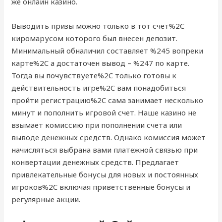
же онлайн казино.
Выводить призы можно только в тот счет%2C
киромарусом которого был внесен депозит.
Минимальный обналичил составляет %245 вопреки
карте%2C а достаточен вывод – %247 по карте.
Тогда вы почувствуете%2C только готовы к
действительность игре%2C вам понадобиться
пройти регистрацию%2C сама занимает несколько
минут и пополнить игровой счет. Наше казино не
взымает комиссию при пополнении счета или
выводе денежных средств. Однако комиссия может
начисляться выбрана вами платежной связью при
конвертации денежных средств. Предлагает
привлекательные бонусы для новых и постоянных
игроков%2C включая приветственные бонусы и
регулярные акции.