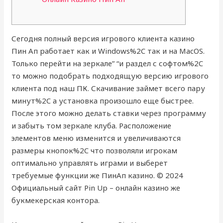
Сегодня полный версия игрового клиента казино
Пин Ап работает как и Windows%2C так и на MacOS.
Только перейти на зеркале” “и раздел с софтом%2C
то можно подобрать подходящую версию игрового
клиента под наш ПК. Скачивание займет всего пару
минут%2C а установка произошло еще быстрее.
После этого можно делать ставки через программу
и забыть том зеркале клуба. Расположение
элементов меню изменится и увеличиваются
размеры кнопок%2C что позволяли игрокам
оптимально управлять играми и выберет
требуемые функции же ПинАп казино. © 2024
Официальный сайт Pin Up – онлайн казино же
букмекерская контора.