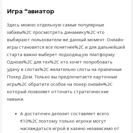
Игра “авиатор
Здесь можно отдельную самые популярные
забавы%2C просмотреть динамику%2C что
выбирают пользователи же данный момент. Онлайн-
игры становятся все понятнее%2C и для дальнейшей
старта важно выберет подходящую платформу.
Одноиз%2C для тех%2C кто хочет попробовать
удачу в слотах%2C желательно слоты на приличные
Покер Дом. Только вы предпочитаете карточные
игры%2C обратите особое на покер онлайн%2C
который позволяет отточить стратегические
навыки.
А достаточен депозит составляет всего
€10%2C поэтому только игроки могут
наслаждаться игрой в казино независимо от