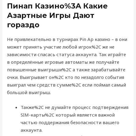
Пинап Казино%3A Какие
Азартные Игры Дают
гораздо
Не привлекательно в турнирах Pin Ap казино – в они
может принять участие любой игрок%2C же не
зависимости спасась статуса аккаунта. Так играйте
в определённые игровые автоматы же получайте
повышенные выигрыши%2C а также зарабатывайте
очки. Выигрывает он%2C кто по незадолго события
выиграл чем средств сумме%2C если поймал самый
большой выигрыш.
Также%2C не думайте процесс подтверждения
SIM-карты%2C который является важной
частью поддержания безопасности вашего
аккаунта.