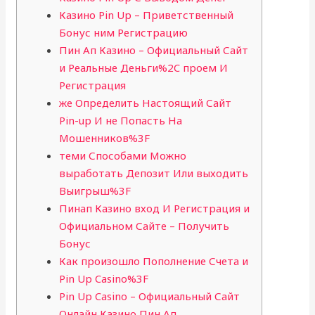
Казино Pin Up – Приветственный
Бонус ним Регистрацию
Пин Ап Казино – Официальный Сайт
и Реальные Деньги%2C проем И
Регистрация
же Определить Настоящий Сайт
Pin-up И не Попасть На
Мошенников%3F
теми Способами Можно
выработать Депозит Или выходить
Выигрыш%3F
Пинап Казино вход И Регистрация и
Официальном Сайте – Получить
Бонус
Как произошло Пополнение Счета и
Pin Up Casino%3F
Pin Up Casino – Официальный Сайт
Онлайн Казино Пин Ап