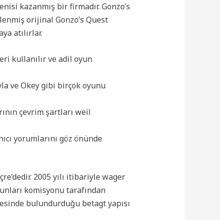
enisi kazanmış bir firmadır. Gonzo’s
lenmiş orijinal Gonzo’s Quest
a atılırlar.
ri kullanılır ve adil oyun
vla ve Okey gibi birçok oyunu
nın çevrim şartları weil
anıcı yorumlarını göz önünde
e’dedir. 2005 yılı itibariyle wager
oyunları komisyonu tarafından
yesinde bulundurduğu betagt yapısı