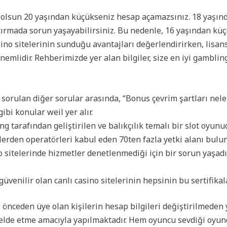
a olsun 20 yaşından küçükseniz hesap açamazsınız. 18 yaşın
ırmada sorun yaşayabilirsiniz. Bu nedenle, 16 yaşından küç
ino sitelerinin sunduğu avantajları değerlendirirken, lisans 
lidir. Rehberimizde yer alan bilgiler, size en iyi gamblin
a sorulan diğer sorular arasında, “Bonus çevrim şartları nele
ibi konular weil yer alır.
g tarafından geliştirilen ve balıkçılık temalı bir slot oyunud
erden operatörleri kabul eden 70ten fazla yetki alanı bulu
o sitelerinde hizmetler denetlenmediği için bir sorun yaşa
üvenilir olan canlı casino sitelerinin hepsinin bu sertifika
 önceden üye olan kişilerin hesap bilgileri değiştirilmeden
 elde etme amacıyla yapılmaktadır. Hem oyuncu sevdiği oyund