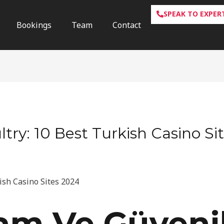
SPEAK TO EXPER
Bookings
Team
Contact
try: 10 Best Turkish Casino Si
ish Casino Sites 2024
am Ve Güvenil