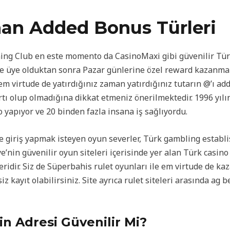
nan Added Bonus Türleri
ing Club en este momento da CasinoMaxi gibi güvenilir Tü
ne üye olduktan sonra Pazar günlerine özel reward kazanma ş
em virtude de yatırdığınız zaman yatırdığınız tutarın @’ı ad
rtı olup olmadığına dikkat etmeniz önerilmektedir. 1996 yılı
apıyor ve 20 binden fazla insana iş sağlıyordu.
e giriş yapmak isteyen oyun severler, Türk gambling establi
e’nin güvenilir oyun siteleri içerisinde yer alan Türk casino 
eridir. Siz de Süperbahis rulet oyunları ile em virtude de k
z kayıt olabilirsiniz. Site ayrıca rulet siteleri arasında ag 
in Adresi Güvenilir Mi?