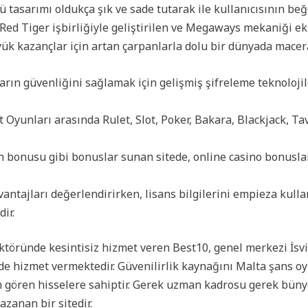
 tasarımı oldukça şık ve sade tutarak ile kullanıcısının beğ
d Tiger işbirliğiyle geliştirilen ve Megaways mekaniği ek
k kazançlar için artan çarpanlarla dolu bir dünyada maceray
arın güvenliğini sağlamak için gelişmiş şifreleme teknolojile
yunları arasında Rulet, Slot, Poker, Bakara, Blackjack, Ta
bonusu gibi bonuslar sunan sitede, online casino bonusları
antajları değerlendirirken, lisans bilgilerini empieza kull
ir.
ktöründe kesintisiz hizmet veren Best10, genel merkezi İsviçr
inde hizmet vermektedir. Güvenilirlik kaynağını Malta şans 
 gören hisselere sahiptir. Gerek uzman kadrosu gerek bün
azanan bir sitedir.