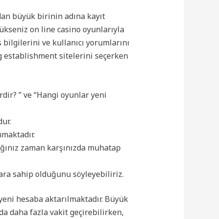
dan büyük birinin adına kayıt
ükseniz on line casino oyunlarıyla
bilgilerini ve kullanıcı yorumlarını
g establishment sitelerini seçerken
rdir? ” ve “Hangi oyunlar yeni
ur.
nmaktadır.
dığınız zaman karşınızda muhatap
lara sahip olduğunu söyleyebiliriz.
 yeni hesaba aktarılmaktadır. Büyük
a daha fazla vakit geçirebilirken,