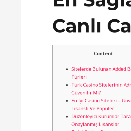
Canlı Ca
Content
Sitelerde Bulunan Added 
Türleri
Türk Casino Sitelerinin Ad
Güvenilir Mi?
En Iyi Casino Siteleri – Güve
Lisanslı Ve Popüler
Düzenleyici Kurumlar Tara
Onaylanmış Lisanslar