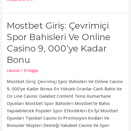
Mostbet
Mostbet Giriş: Çevrimiçi
Giriş:
Spor Bahisleri Ve Online
Çevrimiçi
Spor
Casino 9, 000’ye Kadar
Bahisleri
Bonu
Ve
Online
casino
/
Irtiqqa
Casino
Mostbet Giriş: Çevrimiçi Spor Bahisleri Ve Online Casino
9,
9, 000’ye Kadar Bonus En Yüksek Oranlar Canlı Bahis Ve
000’ye
On Line Casino: Galabet Content Tenis Kumarhane
Kadar
Oyunları Mostbet Spor Bahisleri Mostbet’te Bahis
Bonu
Yapılabilecek Popüler Spor Etkinlikleri En İyi̇ Mostbet
Oyunlari Tipobet Casino In Promosyon Kodları Ve
Bonuslar Müşteri Desteği Yakabet Casino Ve Spor