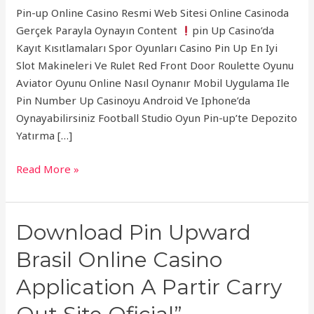
Empieza
Pin-up Online Casino Resmi Web Sitesi Online Casinoda
Spor
Gerçek Parayla Oynayın Content
pin Up Casino’da
Bahisleri
Kayıt Kısıtlamaları Spor Oyunları Casino Pin Up En Iyi
Slot Makineleri Ve Rulet Red Front Door Roulette Oyunu
Aviator Oyunu Online Nasıl Oynanır Mobil Uygulama Ile
Pin Number Up Casinoyu Android Ve Iphone’da
Oynayabilirsiniz Football Studio Oyun Pin-up’te Depozito
Yatırma […]
Read More »
Download
Download Pin Upward
Pin
Brasil️ Online Casino
Upward
Brasil️
Application A Partir Carry
Online
Casino