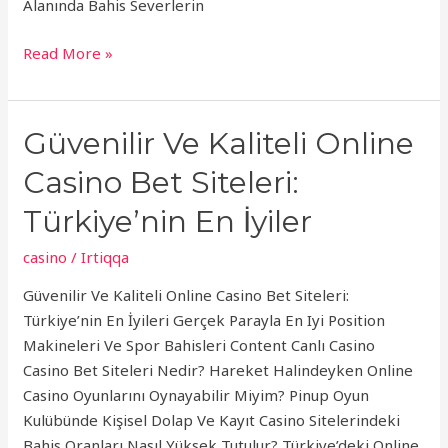
Alanında Bahis Severlerin
Read More »
Güvenilir
Güvenilir Ve Kaliteli Online
Ve
Casino Bet Siteleri:
Kaliteli
Online
Türkiye’nin En İyiler
Casino
casino
/
Irtiqqa
Bet
Siteleri:
Güvenilir Ve Kaliteli Online Casino Bet Siteleri:
Türkiye’nin
Türkiye’nin En İyileri Gerçek Parayla En Iyi Position
En
Makineleri Ve Spor Bahisleri Content Canlı Casino
İyiler
Casino Bet Siteleri Nedir? Hareket Halindeyken Online
Casino Oyunlarını Oynayabilir Miyim? Pinup Oyun
Kulübünde Kişisel Dolap Ve Kayıt Casino Sitelerindeki
Bahis Oranları Nasıl Yüksek Tutulur? Türkiye’deki Online