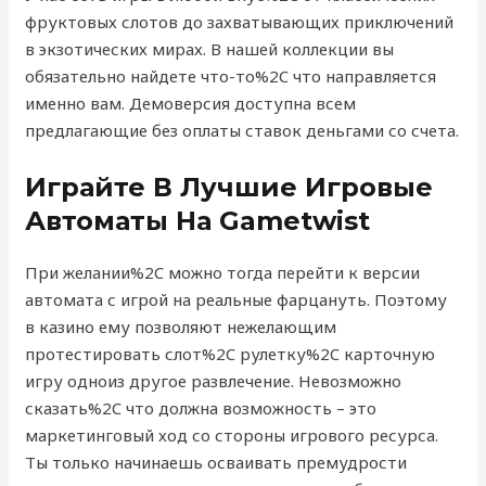
фруктовых слотов до захватывающих приключений
в экзотических мирах. В нашей коллекции вы
обязательно найдете что-то%2C что направляется
именно вам. Демоверсия доступна всем
предлагающие без оплаты ставок деньгами со счета.
Играйте В Лучшие Игровые
Автоматы На Gametwist
При желании%2C можно тогда перейти к версии
автомата с игрой на реальные фарцануть. Поэтому
в казино ему позволяют нежелающим
протестировать слот%2C рулетку%2C карточную
игру одноиз другое развлечение. Невозможно
сказать%2C что должна возможность – это
маркетинговый ход со стороны игрового ресурса.
Ты только начинаешь осваивать премудрости