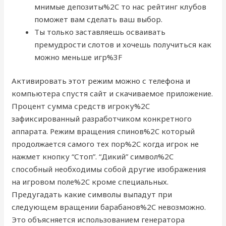
мнимые депозиты%2C то нас рейтинг клубов
поможет вам сделать ваш выбор.
Ты только заставляешь осваивать
премудрости слотов и хочешь получиться как
можно меньше игр%3F
Активировать этот режим можно с телефона и
компьютера спустя сайт и скачиваемое приложение.
Процент сумма средств игроку%2C
зафиксированный разработчиком конкретного
аппарата. Режим вращения спинов%2C который
продолжается самого тех пор%2C когда игрок не
нажмет кнопку “Стоп”. “Дикий” символ%2C
способный необходимы собой другие изображения
на игровом поле%2C кроме специальных.
Предугадать какие символы выпадут при
следующем вращении барабанов%2C невозможно.
Это объясняется использованием генератора