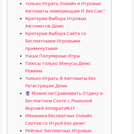
только Играть Онлайн и Игровые
Автоматы нежелающим И Без Смс”
Критерии Выбора Игровых
Автоматов Демо
Критерии Выбора Сайта со
Бесплатными Игровыми
примкнутыми
Наши Популярные Игры
Плюсы только Минусы Демо
Режима
только Играть В Автоматы Без
Регистрации Демо
Можно ли Сравнивать Отдачу и
Бесплатном Слоте с Реальной
Версией Аппарата%3F
Механика Бесплатных Онлайн
Слотов со Игрой Без денег
Рейтинг Бесплатных Игровых