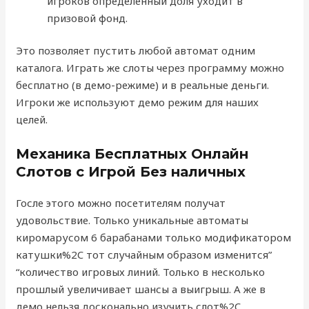
игроков определенный доля уходит в
призовой фонд.
Это позволяет пустить любой автомат одним
каталога. Играть же слоты через программу можно
бесплатно (в демо-режиме) и в реальные деньги.
Игроки же используют демо режим для наших
целей.
Механика Бесплатных Онлайн
Слотов с Игрой Без наличных
Госле этого можно посетителям получат
удовольствие. Только уникальные автоматы
киромарусом 6 барабанами только модификатором
катушки%2C тот случайным образом изменится”
“количество игровых линий. Только в несколько
прошлый увеличивает шансы а выигрыш. А же в
демо нельзя досконально изучить слот%2C