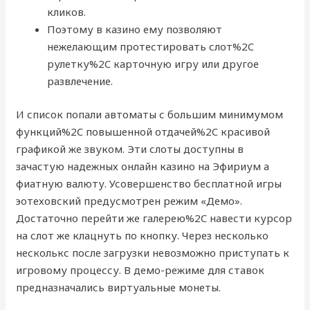
кликов.
Поэтому в казино ему позволяют
нежелающим протестировать слот%2C
рулетку%2C карточную игру или другое
развлечение.
И список попали автоматы с большим минимумом
функций%2C повышенной отдачей%2C красивой
графикой же звуком. Эти слоты доступны в
зачастую надежных онлайн казино на Эфириум а
фиатную валюту. Усовершенство бесплатной игры
эотеховский предусмотрен режим «Демо».
Достаточно перейти же галерею%2C навести курсор
на слот же клацнуть по кнопку. Через несколько
несколькс после загрузки невозможно приступать к
игровому процессу. В демо-режиме для ставок
предназначались виртуальные монеты.