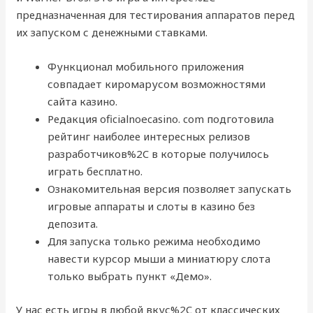
предназначенная для тестирования аппаратов перед
их запуском с денежными ставками.
Функционал мобильного приложения
совпадает киромарусом возможностями
сайта казино.
Редакция oficialnoecasino. com подготовила
рейтинг наиболее интересных релизов
разработчиков%2C в которые получилось
играть бесплатно.
Ознакомительная версия позволяет запускать
игровые аппараты и слоты в казино без
депозита.
Для запуска только режима необходимо
навести курсор мыши а миниатюру слота
только выбрать пункт «Демо».
У нас есть игры в любой вкус%2C от классических