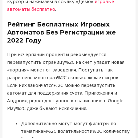
курсор и нажимаем в ссылку «Демо»
игровые
автоматы бесплатно
.
Рейтинг Бесплатных Игровых
Автоматов Без Регистрации же
2022 Году
При исчерпании проценты рекомендуется
перезапустить страницу%2C на счет упадет новая
«порция» монет от заведения. Поступать так
разрешено много раз%2C сколько желает игрок.
Если них закончатся%2C можно перезапустить
автомат для поддержания счета. Приложения и
Андроид редко доступные к скачиванию в Google
Play%2C даже бывают исключения.
Дополнительно могут могут фильтры по
тематикам%2C волатильности%2C количеству