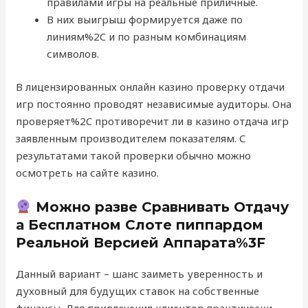
правилами игры на реальные приличные.
В них выигрыш формируется даже по
линиям%2C и по разным комбинациям
символов.
В лицензированных онлайн казино проверку отдачи
игр постоянно проводят независимые аудиторы. Она
проверяет%2C противоречит ли в казино отдача игр
заявленным производителем показателям. С
результатами такой проверки обычно можно
осмотреть на сайте казино.
Можно разве Сравнивать Отдачу
а Бесплатном Слоте пиппардом
Реальной Версией Аппарата%3F
Данный вариант – шанс заиметь уверенность и
духовный для будущих ставок на собственные
финансы. Для привлечения клиентов практически