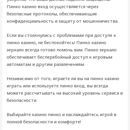
Пинко казино вход осуществляется через
безопасные протоколы, обеспечивающие
конфиденциальность и защиту от мошенничества.
Если вы столкнулись с проблемами при доступе к
пинко казино, не беспокойтесь! Пинко казино
зеркало всегда готово помочь вам. Пинко зеркало
обеспечивает бесперебойный доступ к игровым
автоматам и другим развлечениям.
Независимо от того, играете ли вы на пинко казино
играть или используете пинко вход, вы всегда
можете рассчитывать на высокий уровень сервиса и
безопасности.
Выбирайте казино пинко и наслаждайтесь игрой в
полной безопасности и комфорте!