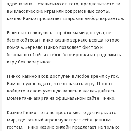
адреналина. Независимо от того, предпочитаете ли
вы классические игры или современные слоты,
казино Pинко предлагает широкий выбор вариантов.
Если вы столкнулись с проблемами доступа, не
беспокойтесь! Пинко казино зеркало всегда готово
помочь. Зеркало Пинко позволяет быстро и
безопасно обойти любые блокировки и продолжить
игру без перерывов.
Пинко казино вход доступен в любое время суток.
Вам не нужно ждать, чтобы начать игру. Просто
войдите в свою учетную запись и наслаждайтесь
моментами азарта на официальном сайте Пинко.
Казино Pинко – это не просто место для игры, это
мир, где каждый игрок чувствует себя ценным
гостем. Пинко казино онлайн предлагает не только