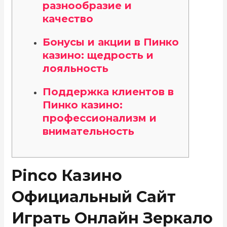
разнообразие и
качество
Бонусы и акции в Пинко
казино: щедрость и
лояльность
Поддержка клиентов в
Пинко казино:
профессионализм и
внимательность
Pinco Казино
Официальный Сайт
Играть Онлайн Зеркало