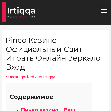
Skip
Post
M
to
navigation
content
Pinco Казино
Официальный Сайт
Играть Онлайн Зеркало
Вход
/
Uncategorized
/ By
Irtiqqa
Содержимое
Пинко казино – Ваш