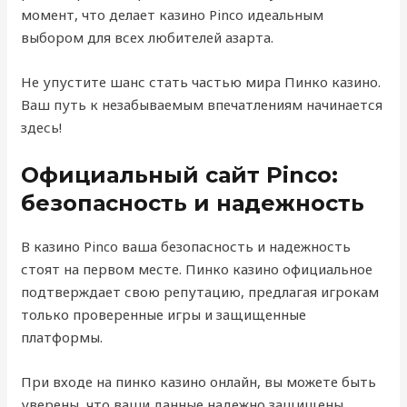
момент, что делает казино Pinco идеальным
выбором для всех любителей азарта.
Не упустите шанс стать частью мира Пинко казино.
Ваш путь к незабываемым впечатлениям начинается
здесь!
Официальный сайт Pinco:
безопасность и надежность
В казино Pinco ваша безопасность и надежность
стоят на первом месте. Пинко казино официальное
подтверждает свою репутацию, предлагая игрокам
только проверенные игры и защищенные
платформы.
При входе на пинко казино онлайн, вы можете быть
уверены, что ваши данные надежно защищены.