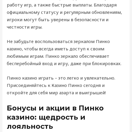
работу игр, а также быстрые выплаты. Благодаря
официальному статусу и регулярным обновлениям,
игроки могут быть уверены в безопасности и
честности игры.
Не забудьте воспользоваться зеркалом Пинко
казино, чтобы всегда иметь доступ к своим
любимым играм. Пинко зеркало обеспечивает
бесперебойный вход и игру, даже при блокировках.
Пинко казино играть – это легко и увлекательно.
Присоединяйтесь к Казино Пинко сегодня и
откройте для себя мир азарта и выигрышей!
Бонусы и акции в Пинко
казино: щедрость и
лояльность