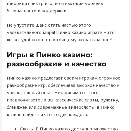
широкий спектр игр, но и высокий уровень
безопасности и поддержки.
Не упустите шанс стать частью этого
увлекательного мира! Пинко казино играть – это
легко, удобно и по-настоящему захватывающе!
Игры в Пинко казино:
разнообразие и качество
Пинко казино предлагает своим игрокам огромное
разнообразие игр, обеспечивая высокое качество и
увлекательный опыт. Независимо от того,
предпочитаете ли вы классические слоты, рулетку,
блэкджек или современные видеослоты, в Пинко
казино найдется что-то для каждого.
Слоты: В Пинко казино доступно множество