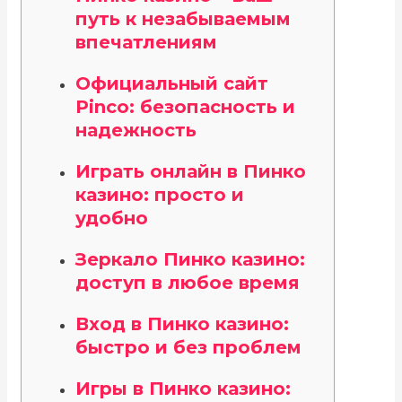
путь к незабываемым
впечатлениям
Официальный сайт
Pinco: безопасность и
надежность
Играть онлайн в Пинко
казино: просто и
удобно
Зеркало Пинко казино:
доступ в любое время
Вход в Пинко казино:
быстро и без проблем
Игры в Пинко казино: