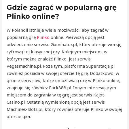
Gdzie zagrać w popularną grę
Plinko online?
W Polandii istnieje wiele możliwości, aby zagrać w
popularną grę
Plinko
online. Pierwszą opcją jest
odwiedzenie serwisu Gaminator.pl, który oferuje wersję
cyfrową tej klasycznej gry. Kolejnym miejscem, w
którym można znaleźć Plinko, jest serwis
Vegasmachine.pl. Poza tym, platforma Superstacja.pl
również posiada w swojej ofercie tę grę. Dodatkowo, w
gronie serwisów, które umożliwiają grę w Plinko online,
znajduje się również Park888.pl. Innym interesującym
miejscem do zagrania w tę grę jest serwis Kajot-
Casino.pl. Ostatnią wymienioną opcją jest serwis
Machines-Slots.pl, który również oferuje Plinko w swojej
ofercie gier.