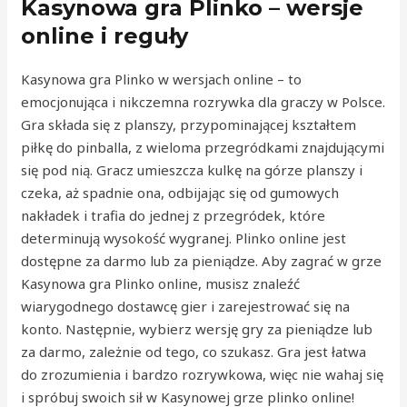
Kasynowa gra Plinko – wersje
online i reguły
Kasynowa gra Plinko w wersjach online – to
emocjonująca i nikczemna rozrywka dla graczy w Polsce.
Gra składa się z planszy, przypominającej kształtem
piłkę do pinballa, z wieloma przegródkami znajdującymi
się pod nią. Gracz umieszcza kulkę na górze planszy i
czeka, aż spadnie ona, odbijając się od gumowych
nakładek i trafia do jednej z przegródek, które
determinują wysokość wygranej. Plinko online jest
dostępne za darmo lub za pieniądze. Aby zagrać w grze
Kasynowa gra Plinko online, musisz znaleźć
wiarygodnego dostawcę gier i zarejestrować się na
konto. Następnie, wybierz wersję gry za pieniądze lub
za darmo, zależnie od tego, co szukasz. Gra jest łatwa
do zrozumienia i bardzo rozrywkowa, więc nie wahaj się
i spróbuj swoich sił w Kasynowej grze plinko online!