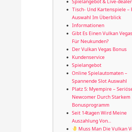
Spielangebot & Live-dealer
Tisch- Und Kartenspiele – 
Auswahl Im Überblick
Informationen
Gibt Es Einen Vulkan Vega
Für Neukunden?
Der Vulkan Vegas Bonus
Kundenservice
Spielangebot
Online Spielautomaten –
Spannende Slot Auswahl
Platz 5: Myempire – Seriös
Newcomer Durch Starkem
Bonusprogramm
Seit 14tagen Wird Meine
Auszahlung Von…
Muss Man Die Vulkan V