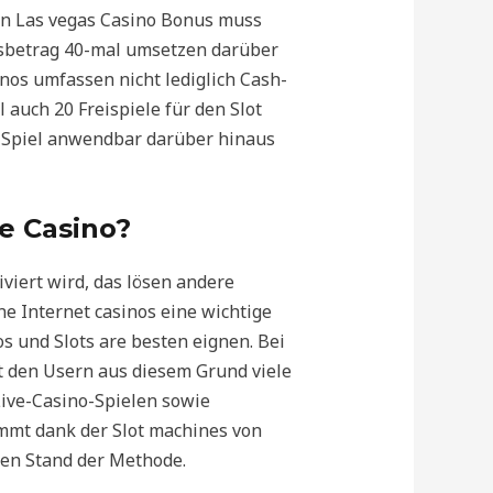
n Las vegas Casino Bonus muss
usbetrag 40-mal umsetzen darüber
nos umfassen nicht lediglich Cash-
 auch 20 Freispiele für den Slot
m Spiel anwendbar darüber hinaus
e Casino?
viert wird, das lösen andere
e Internet casinos eine wichtige
os und Slots are besten eignen. Bei
t den Usern aus diesem Grund viele
Live-Casino-Spielen sowie
ommt dank der Slot machines von
ten Stand der Methode.