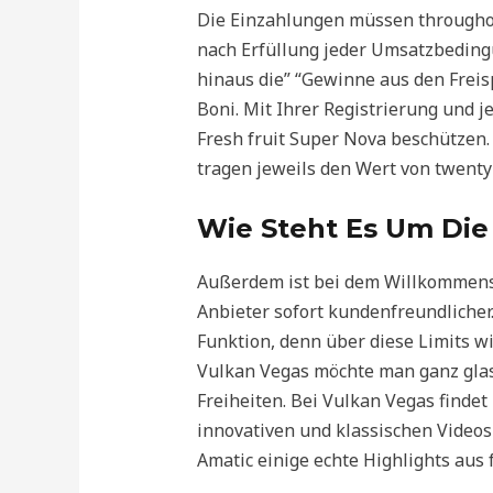
Die Einzahlungen müssen througho
nach Erfüllung jeder Umsatzbeding
hinaus die” “Gewinne aus den Freis
Boni. Mit Ihrer Registrierung und j
Fresh fruit Super Nova beschützen.
tragen jeweils den Wert von twent
Wie Steht Es Um Die
Außerdem ist bei dem Willkommensbo
Anbieter sofort kundenfreundlicher
Funktion, denn über diese Limits wi
Vulkan Vegas möchte man ganz glas
Freiheiten. Bei Vulkan Vegas finde
innovativen und klassischen Videos
Amatic einige echte Highlights aus