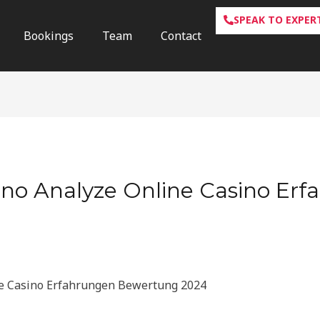
SPEAK TO EXPER
Bookings
Team
Contact
ino Analyze Online Casino Er
ne Casino Erfahrungen Bewertung 2024