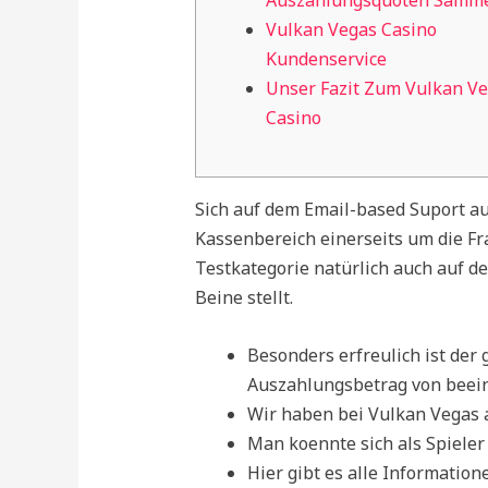
Vulkan Vegas Casino
Kundenservice
Unser Fazit Zum Vulkan V
Casino
Sich auf dem Email-based Suport a
Kassenbereich einerseits um die Fra
Testkategorie natürlich auch auf d
Beine stellt.
Besonders erfreulich ist der
Auszahlungsbetrag von beein
Wir haben bei Vulkan Vegas 
Man koennte sich als Spieler 
Hier gibt es alle Informatio