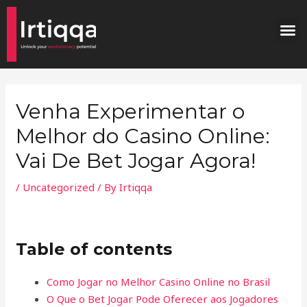
Skip
Post
M
to
navigation
content
Venha Experimentar o
Melhor do Casino Online:
Vai De Bet Jogar Agora!
/
Uncategorized
/ By
Irtiqqa
Table of contents
Como Jogar no Melhor Casino Online no Brasil
O Que o Bet Jogar Pode Oferecer aos Jogadores