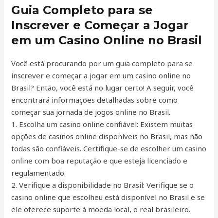
Guia Completo para se
Inscrever e Começar a Jogar
em um Casino Online no Brasil
Você está procurando por um guia completo para se
inscrever e começar a jogar em um casino online no
Brasil? Então, você está no lugar certo! A seguir, você
encontrará informações detalhadas sobre como
começar sua jornada de jogos online no Brasil.
1. Escolha um casino online confiável: Existem muitas
opções de casinos online disponíveis no Brasil, mas não
todas são confiáveis. Certifique-se de escolher um casino
online com boa reputação e que esteja licenciado e
regulamentado.
2. Verifique a disponibilidade no Brasil: Verifique se o
casino online que escolheu está disponível no Brasil e se
ele oferece suporte à moeda local, o real brasileiro.