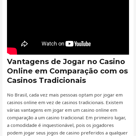
Vantagens de Jogar no Casino
Online em Comparação com os
Casinos Tradicionais
No Brasil, cada vez mais pessoas optam por jogar em
casinos online em vez de casinos tradicionais. Existem
várias vantagens em jogar em um casino online em
comparação a um casino tradicional. Em primeiro lugar,
a comodidade é inquestionável, pois os jogadores
podem jogar seus jogos de casino preferidos a qualquer