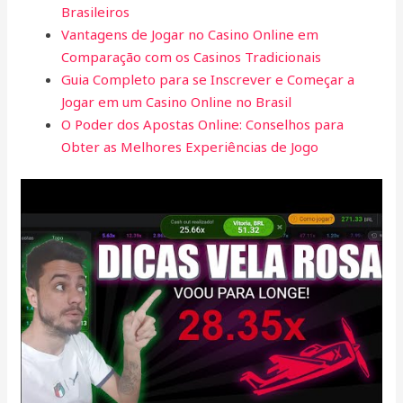
Brasileiros
Vantagens de Jogar no Casino Online em
Comparação com os Casinos Tradicionais
Guia Completo para se Inscrever e Começar a
Jogar em um Casino Online no Brasil
O Poder dos Apostas Online: Conselhos para
Obter as Melhores Experiências de Jogo