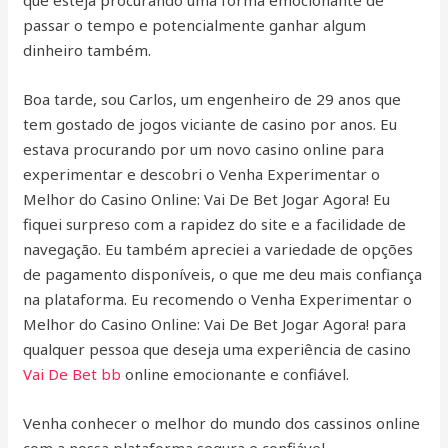
que esteja procurando uma forma emocionante de
passar o tempo e potencialmente ganhar algum
dinheiro também.
Boa tarde, sou Carlos, um engenheiro de 29 anos que
tem gostado de jogos viciante de casino por anos. Eu
estava procurando por um novo casino online para
experimentar e descobri o Venha Experimentar o
Melhor do Casino Online: Vai De Bet Jogar Agora! Eu
fiquei surpreso com a rapidez do site e a facilidade de
navegação. Eu também apreciei a variedade de opções
de pagamento disponíveis, o que me deu mais confiança
na plataforma. Eu recomendo o Venha Experimentar o
Melhor do Casino Online: Vai De Bet Jogar Agora! para
qualquer pessoa que deseja uma experiência de casino
Vai De Bet bb
online emocionante e confiável.
Venha conhecer o melhor do mundo dos cassinos online