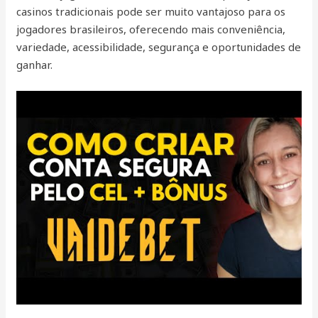
casinos tradicionais pode ser muito vantajoso para os
jogadores brasileiros, oferecendo mais conveniência,
variedade, acessibilidade, segurança e oportunidades de
ganhar.