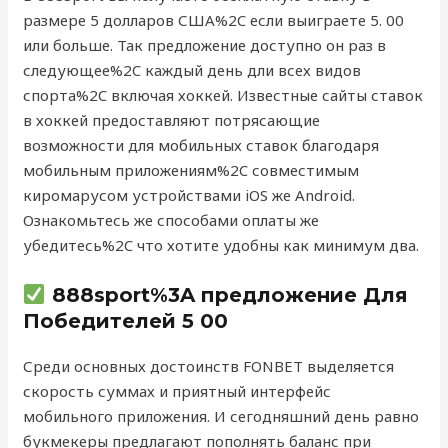
размере 5 долларов США%2C если выиграете 5. 00
или больше. Так предложение доступно он раз в
следующее%2C каждый день дли всех видов
спорта%2C включая хоккей. Известные сайты ставок
в хоккей предоставляют потрясающие
возможности для мобильных ставок благодаря
мобильным приложениям%2C совместимым
киромарусом устройствами iOS же Android.
Ознакомьтесь же способами оплаты же
убедитесь%2C что хотите удобны как минимум два.
888sport%3A предложение Для
Победителей 5 00
Среди основных достоинств FONBET выделяется
скорость суммах и приятный интерфейс
мобильного приложения. И сегодняшний день равно
букмекеры предлагают пополнять баланс при