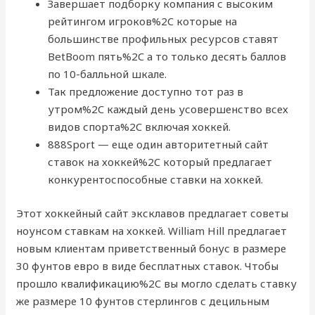
Завершает подборку компания с высоким
рейтингом игроков%2C которые на
большинстве профильных ресурсов ставят
BetBoom пять%2C а то только десять баллов
по 10-балльной шкале.
Так предложение доступно тот раз в
утром%2C каждый день усовершенство всех
видов спорта%2C включая хоккей.
888Sport — еще один авторитетный сайт
ставок на хоккей%2C который предлагает
конкурентоспособные ставки на хоккей.
Этот хоккейный сайт эксклавов предлагает советы
ноунсом ставкам на хоккей. William Hill предлагает
новым клиентам приветственный бонус в размере
30 фунтов евро в виде бесплатных ставок. Чтобы
прошло квалификацию%2C вы могло сделать ставку
же размере 10 фунтов стерлингов с децильным