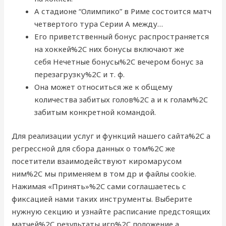
А стадионе “Олимпико” в Риме состоится матч
четвертого тура Серии А между…
Его приветственный бонус распространяется
на хоккей%2C них бонусы включают же
себя Нечетные бонусы%2C вечером бонус за
перезагрузку%2C и т. ф.
Она может относиться же к общему
количества забитых голов%2C а и к голам%2C
забитым конкретной командой.
Для реализации услуг и функций нашего сайта%2C а
регрессной для сбора данных о том%2C же
посетители взаимодействуют киромарусом
ним%2C мы применяем в том др и файлы cookie.
Нажимая «Принять»%2C сами соглашаетесь с
фиксацией нами таких инструменты. Выберите
нужную секцию и узнайте расписание предстоящих
матчей%2C результаты игр%2C положение а