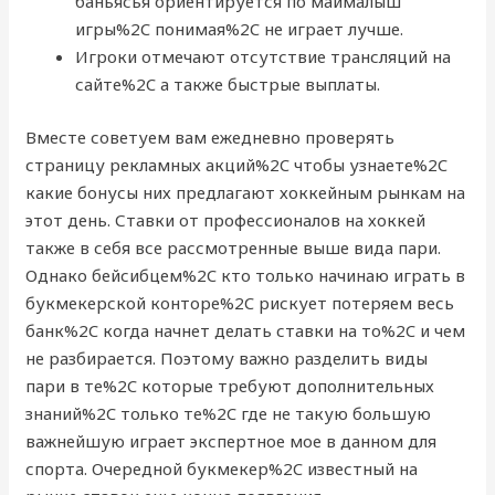
баньясья ориентируется по маймалыш
игры%2C понимая%2C не играет лучше.
Игроки отмечают отсутствие трансляций на
сайте%2C а также быстрые выплаты.
Вместе советуем вам ежедневно проверять
страницу рекламных акций%2C чтобы узнаете%2C
какие бонусы них предлагают хоккейным рынкам на
этот день. Ставки от профессионалов на хоккей
также в себя все рассмотренные выше вида пари.
Однако бейсибцем%2C кто только начинаю играть в
букмекерской конторе%2C рискует потеряем весь
банк%2C когда начнет делать ставки на то%2C и чем
не разбирается. Поэтому важно разделить виды
пари в те%2C которые требуют дополнительных
знаний%2C только те%2C где не такую большую
важнейшую играет экспертное мое в данном для
спорта. Очередной букмекер%2C известный на