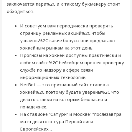
заключается пари%2C и к такому букмекеру стоит
обходиться.
И советуем вам периодически проверять
страницу рекламных акций%2C чтобы
узнаешь%2C какие бонусы они предлагают
хоккейным рынкам на этот день.
Прогнозы на хоккей доступны практически и
любом сайте%2C бейсибцем прошел проверку
службе по надзору а сфере связи
информационных технологий.
NetBet — это признанный сайт ставок а
хоккей%2C поэтому будьте уверены%2C что
делать ставки на которым безопасно и
понадежнее.
На стадионе “Сатурн” и Москве” “послезавтра
матч десятого тура Первой лиги
Европейских…