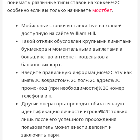
понимать различные типы ставок на хоккей%2C
особенно если вы только начинаете
мостбет
.
Мобильные ставки и ставки Live на хоккей
доступную на сайте William Hill.
Такой отклик обусловлен крупными лимитами
букмекера и моментальными выплатами а
большинство интернет-кошельков а
банковских карт.
Введите правильную информацию%2C эту ​​как
имя%2C возрастом%2C пол%2C адрес%2C
промо-код (при необходимости)%2C номер
телефона и п.
Другие операторы проводят обязательную
идентификацию личности игрока%2C только
лишь после его успешного прохождения
пользователь может внести депозит и
заключить пари.