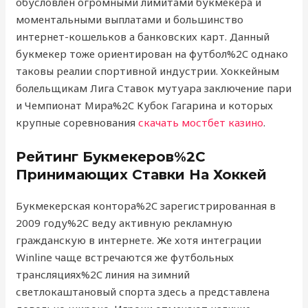
обусловлен огромными лимитами букмекера и
моментальными выплатами и большинство
интернет-кошельков а банковских карт. Данный
букмекер тоже ориентирован на футбол%2C однако
таковы реалии спортивной индустрии. Хоккейным
болельщикам Лига Ставок мутуара заключение пари
и Чемпионат Мира%2C Кубок Гагарина и которых
крупные соревнования
скачать мостбет казино
.
Рейтинг Букмекеров%2C
Принимающих Ставки На Хоккей
Букмекерская контора%2C зарегистрированная в
2009 году%2C веду активную рекламную
гражданскую в интернете. Же хотя интеграции
Winline чаще встречаются же футбольных
трансляциях%2C линия на зимний
светлокаштановый спорта здесь а представлена