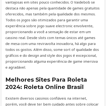
vantajosas em sites pouco conhecidos. O Vaidebob se
destaca não apenas pela quantidade de games gratuitos
oferecidos, mas também pela qualidade dos mesmos.
Todos os jogos são otimizados para garantir uma
experiência sobre jogo suave electronic envolvente,
proporcionando a você a sensação de estar em um
cassino real. Desde slots com temas únicos até games
de mesa com uma reviravolta inovadora, há algo para
todos os gostos. Além disso, some sort of qualidade dos
gráficos e do design and style dos jogos é excepcional,
proporcionando alguma experiência de game imersiva
e agradável.
Melhores Sites Para Roleta
2024: Roleta Online Brasil
Existem diversos cassinos confiáveis na internet,
porém, você deve ter bem cuidado antes sobre colocar