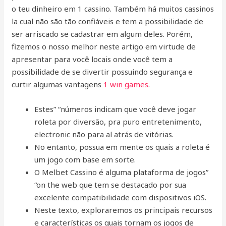
o teu dinheiro em 1 cassino. Também há muitos cassinos
la cual não são tão confiáveis e tem a possibilidade de
ser arriscado se cadastrar em algum deles. Porém,
fizemos o nosso melhor neste artigo em virtude de
apresentar para você locais onde você tem a
possibilidade de se divertir possuindo segurança e
curtir algumas vantagens
1 win games
.
Estes” “números indicam que você deve jogar
roleta por diversão, pra puro entretenimento,
electronic não para al atrás de vitórias.
No entanto, possua em mente os quais a roleta é
um jogo com base em sorte.
O Melbet Cassino é alguma plataforma de jogos”
“on the web que tem se destacado por sua
excelente compatibilidade com dispositivos iOS.
Neste texto, exploraremos os principais recursos
e características os quais tornam os jogos de