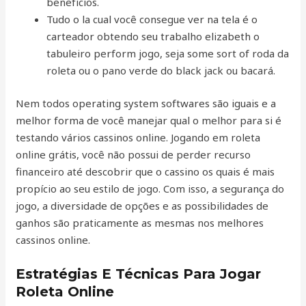
benefícios.
Tudo o la cual você consegue ver na tela é o
carteador obtendo seu trabalho elizabeth o
tabuleiro perform jogo, seja some sort of roda da
roleta ou o pano verde do black jack ou bacará.
Nem todos operating system softwares são iguais e a
melhor forma de você manejar qual o melhor para si é
testando vários cassinos online. Jogando em roleta
online grátis, você não possui de perder recurso
financeiro até descobrir que o cassino os quais é mais
propício ao seu estilo de jogo. Com isso, a segurança do
jogo, a diversidade de opções e as possibilidades de
ganhos são praticamente as mesmas nos melhores
cassinos online.
Estratégias E Técnicas Para Jogar
Roleta Online