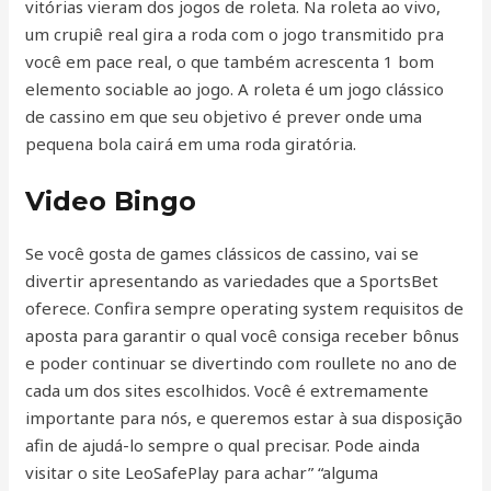
vitórias vieram dos jogos de roleta. Na roleta ao vivo,
um crupiê real gira a roda com o jogo transmitido pra
você em pace real, o que também acrescenta 1 bom
elemento sociable ao jogo. A roleta é um jogo clássico
de cassino em que seu objetivo é prever onde uma
pequena bola cairá em uma roda giratória.
Video Bingo
Se você gosta de games clássicos de cassino, vai se
divertir apresentando as variedades que a SportsBet
oferece. Confira sempre operating system requisitos de
aposta para garantir o qual você consiga receber bônus
e poder continuar se divertindo com roullete no ano de
cada um dos sites escolhidos. Você é extremamente
importante para nós, e queremos estar à sua disposição
afin de ajudá-lo sempre o qual precisar. Pode ainda
visitar o site LeoSafePlay para achar” “alguma