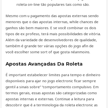
roleta on-line tão populares tais como são.
Mesmo com u pagamento das apostas externas sendo
menores que o das apostas internas, while chances de
ganhos são bem maiores. E se você combinar os dois
tipos de ex profeso, terá mais possibilidades de vitória.
Além da variedade de desenvolvedores de qualidade,
também é grande ter várias opções do jogo afin de
você escolher some sort of que gosta néanmoins.
Apostas Avançadas Da Roleta
É important estabelecer limites para tempo e dinheiro
disponíveis para ajar no jogo electronic ficar sempre
gentil a sinais sobre” “comportamento compulsivo. Em
termos gerais, essas apostas são categorizadas como
apostas internas e externas. Continue a leitura para
descobrir que é a terminologia da roleta electronic as