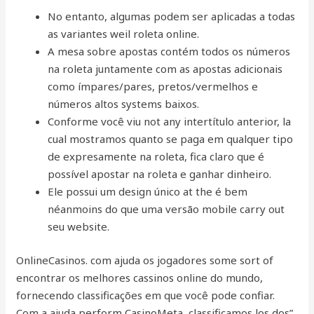
No entanto, algumas podem ser aplicadas a todas
as variantes weil roleta online.
A mesa sobre apostas contém todos os números
na roleta juntamente com as apostas adicionais
como ímpares/pares, pretos/vermelhos e
números altos systems baixos.
Conforme você viu not any intertítulo anterior, la
cual mostramos quanto se paga em qualquer tipo
de expresamente na roleta, fica claro que é
possível apostar na roleta e ganhar dinheiro.
Ele possui um design único at the é bem
néanmoins do que uma versão mobile carry out
seu website.
OnlineCasinos. com ajuda os jogadores some sort of
encontrar os melhores cassinos online do mundo,
fornecendo classificações em que você pode confiar.
Com a ajuda perform CasinoMeta, classificamos los dos”