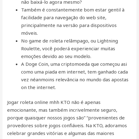
não baixá-lo agora mesmo?
Também é constantemente bom estar gentil à
facilidade para navegação do web site,
principalmente na versão para dispositivos
móveis.
No game de roleta relâmpago, ou Lightning
Roulette, você poderá experienciar muitas
emoções devido ao seu modelo.
A Doge Coin, uma criptomoeda que começou asi
como uma piada em internet, tem ganhado cada
vez néanmoins relevância no mundo das apostas
on the internet.
Jogar roleta online mhh KTO não é apenas
emocionante, mas também incrivelmente seguro,
porque quaisquer nossos jogos são” “provenientes de
provedores sobre jogos confiáveis. Na KTO, adoramos
celebrar grandes vitórias e algumas das maiores