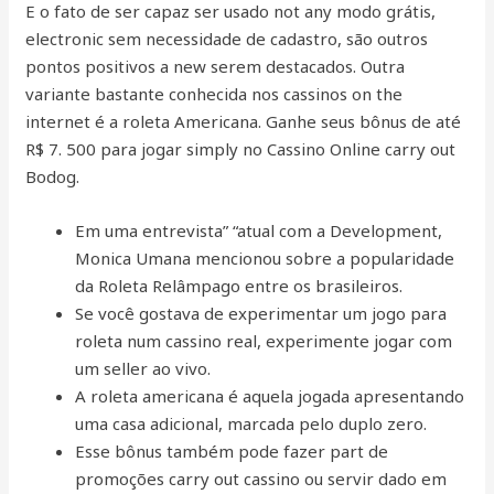
E o fato de ser capaz ser usado not any modo grátis,
electronic sem necessidade de cadastro, são outros
pontos positivos a new serem destacados. Outra
variante bastante conhecida nos cassinos on the
internet é a roleta Americana. Ganhe seus bônus de até
R$ 7. 500 para jogar simply no Cassino Online carry out
Bodog.
Em uma entrevista” “atual com a Development,
Monica Umana mencionou sobre a popularidade
da Roleta Relâmpago entre os brasileiros.
Se você gostava de experimentar um jogo para
roleta num cassino real, experimente jogar com
um seller ao vivo.
A roleta americana é aquela jogada apresentando
uma casa adicional, marcada pelo duplo zero.
Esse bônus também pode fazer part de
promoções carry out cassino ou servir dado em