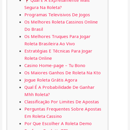
Qual É A Expresamente Mais
Segura Na Roleta?
Programas Televisivos De Jogos
Os Melhores Roleta Cassinos Online
Do Brasil
Os Melhores Truques Para Jogar
Roleta Brasileira Ao Vivo
Estratégias E Técnicas Para Jogar
Roleta Online
Casino Home-page – Tu Bono
Os Maiores Ganhos De Roleta Na Kto
Jogue Roleta Grátis Agora
Qual É A Probabilidade De Ganhar
Mhh Roleta?
Classificação Por Limites De Apostas
Perguntas Frequentes Sobre Apostas
Em Roleta Cassino
Por Que Escolher A Roleta Demo