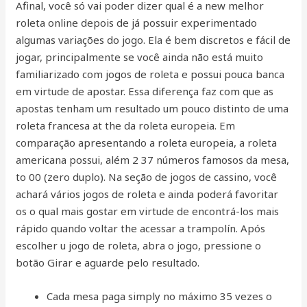
Afinal, você só vai poder dizer qual é a new melhor
roleta online depois de já possuir experimentado
algumas variações do jogo. Ela é bem discretos e fácil de
jogar, principalmente se você ainda não está muito
familiarizado com jogos de roleta e possui pouca banca
em virtude de apostar. Essa diferença faz com que as
apostas tenham um resultado um pouco distinto de uma
roleta francesa at the da roleta europeia. Em
comparação apresentando a roleta europeia, a roleta
americana possui, além 2 37 números famosos da mesa,
to 00 (zero duplo). Na seção de jogos de cassino, você
achará vários jogos de roleta e ainda poderá favoritar
os o qual mais gostar em virtude de encontrá-los mais
rápido quando voltar the acessar a trampolín. Após
escolher u jogo de roleta, abra o jogo, pressione o
botão Girar e aguarde pelo resultado.
Cada mesa paga simply no máximo 35 vezes o