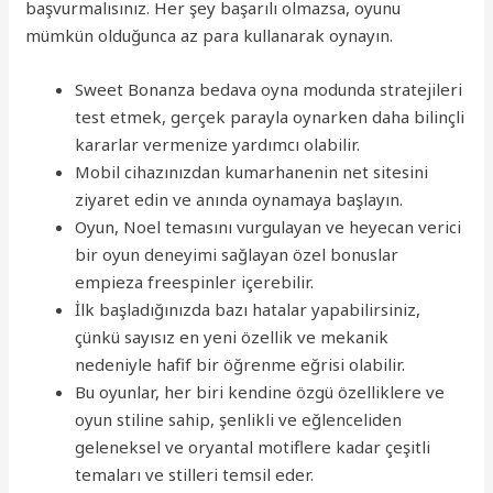
başvurmalısınız. Her şey başarılı olmazsa, oyunu
mümkün olduğunca az para kullanarak oynayın.
Sweet Bonanza bedava oyna modunda stratejileri
test etmek, gerçek parayla oynarken daha bilinçli
kararlar vermenize yardımcı olabilir.
Mobil cihazınızdan kumarhanenin net sitesini
ziyaret edin ve anında oynamaya başlayın.
Oyun, Noel temasını vurgulayan ve heyecan verici
bir oyun deneyimi sağlayan özel bonuslar
empieza freespinler içerebilir.
İlk başladığınızda bazı hatalar yapabilirsiniz,
çünkü sayısız en yeni özellik ve mekanik
nedeniyle hafif bir öğrenme eğrisi olabilir.
Bu oyunlar, her biri kendine özgü özelliklere ve
oyun stiline sahip, şenlikli ve eğlenceliden
geleneksel ve oryantal motiflere kadar çeşitli
temaları ve stilleri temsil eder.