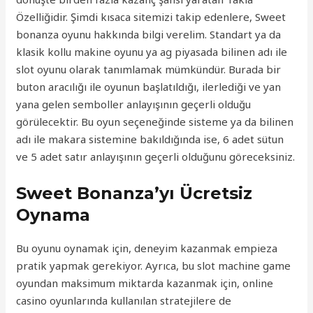
Özelliğidir. Şimdi kısaca sitemizi takip edenlere, Sweet
bonanza oyunu hakkında bilgi verelim. Standart ya da
klasik kollu makine oyunu ya ag piyasada bilinen adı ile
slot oyunu olarak tanımlamak mümkündür. Burada bir
buton aracılığı ile oyunun başlatıldığı, ilerlediği ve yan
yana gelen semboller anlayışının geçerli olduğu
görülecektir. Bu oyun seçeneğinde sisteme ya da bilinen
adı ile makara sistemine bakıldığında ise, 6 adet sütun
ve 5 adet satır anlayışının geçerli olduğunu göreceksiniz.
Sweet Bonanza’yı Ücretsiz
Oynama
Bu oyunu oynamak için, deneyim kazanmak empieza
pratik yapmak gerekiyor. Ayrıca, bu slot machine game
oyundan maksimum miktarda kazanmak için, online
casino oyunlarında kullanılan stratejilere de