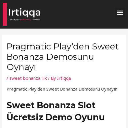
Skip
Post
M
to
navigation
content
Pragmatic Play’den Sweet
Bonanza Demosunu
Oynayı
/
sweet bonanza TR
/ By
Irtiqqa
Pragmatic Play’den Sweet Bonanza Demosunu Oynayın
Sweet Bonanza Slot
Ücretsiz Demo Oyunu