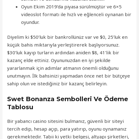
Oyun Ekim 2019’da piyasa sürülmüştür ve 6×5
videoslot formatı ile hızlı ve eğlenceli oynanan bir
oyundur.
Diyelim ki $50’luk bir bankrollünüz var ve $0, 25’luk en
küçük bahis miktarıyla yerleştirerek başlıyorsunuz.
$30’luk kayıp turların ardından aniden $8, 41’lik bir
kazanç elde ettiniz. Oyununuzdan en iyi şekilde
yararlanmak için adımlar atmanın önemli olduğunu
unutmayın. İlk bahsinizi yapmadan önce net bir bütçeye
sahip olun ve istediğiniz bir kazanç belirleyin.
Swet Bonanza Sembolleri Ve Ödeme
Tablosu
Bir yabancı casino sitesini bulmanız, güvenli bir siteyi
tercih edip, hesap açıp, para yatırıp, oyunu oynamanız
gerekmektedir. Tabii ki yetki belgesi, altyapı şirketleri,