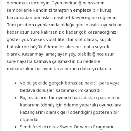
demomuzu inceleyin. Oyun mekaniğini hissedin,
sembollerle kendinizi tanıştırın empieza bir kuruş
harcamadan bonusları nasıl tetikleyeceğinizi öğrenin.
Tüm position oyunlarında olduğu gibi, olasılık oyunda ne
kadar uzun süre kalırsanız o kadar çok kazanacağınızı
gösteriyor. Yüksek volatiliteli bir slot olarak, küçük
bahislerde büyük ödemeler alırsınız, daha seyrek
olarak. Kazanmayı amaçlayan şey, olabildiğince uzun
süre hayatta kalmaya çalışmaktır, bu nedenle
muhafazakar bir oyun tarzı burada daha iyi olabilir.
Ve bu şekilde gerçek bonuslar, nakit” “para veya
bedava dönüşler kazanmak imkansızdır.
Bu, insanların bir oyunda harcadıkları paranın ne
kadarının (dönüş için ödeme yaparak) oyunculara
kazançlarını olarak geri ödendiğini gösteren bir
ölçümdür.
Şimdi özel ücretsiz Sweet Bonanza Pragmatic