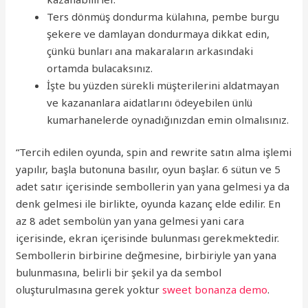
Ters dönmüş dondurma külahına, pembe burgu
şekere ve damlayan dondurmaya dikkat edin,
çünkü bunları ana makaraların arkasındaki
ortamda bulacaksınız.
İşte bu yüzden sürekli müşterilerini aldatmayan
ve kazananlara aidatlarını ödeyebilen ünlü
kumarhanelerde oynadığınızdan emin olmalısınız.
“Tercih edilen oyunda, spin and rewrite satın alma işlemi
yapılır, başla butonuna basılır, oyun başlar. 6 sütun ve 5
adet satır içerisinde sembollerin yan yana gelmesi ya da
denk gelmesi ile birlikte, oyunda kazanç elde edilir. En
az 8 adet sembolün yan yana gelmesi yani cara
içerisinde, ekran içerisinde bulunması gerekmektedir.
Sembollerin birbirine değmesine, birbiriyle yan yana
bulunmasına, belirli bir şekil ya da sembol
oluşturulmasına gerek yoktur
sweet bonanza demo
.