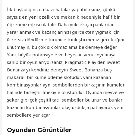
İlk başladığınızda bazı hatalar yapabilirsiniz, çünkü
sayısız en yeni özellik ve mekanik nedeniyle hafif bir
öğrenme eğrisi olabilir. Daha yüksek çarpanlardan
yararlanmak ve kazançlarınızı gerçekten yığmak için
ücretsiz döndürme turunu etkinleştirmeniz gerektiğini
unutmayın, bu çok sık olmaz ama beklemeye değer.
Yani, büyük potansiyele ve heyecan verici oynanışa
sahip bir oyun arıyorsanız, Pragmatic Play’den Sweet
Bonanza‘yı kendiniz deneyin. Sweet Bonanza beş
makaralı bir küme ödeme slotudur, yani kazanan
kombinasyonlar aynı sembollerden birkaçının kümeler
halinde birleştirilmesiyle oluşturulur. Oyunda meyve ve
şeker gibi çok çeşitli tatlı semboller bulunur ve bunlar
kazanan kombinasyonlar oluşturdukça patlayarak yeni
sembollere yer açar.
Oyundan Görüntüler