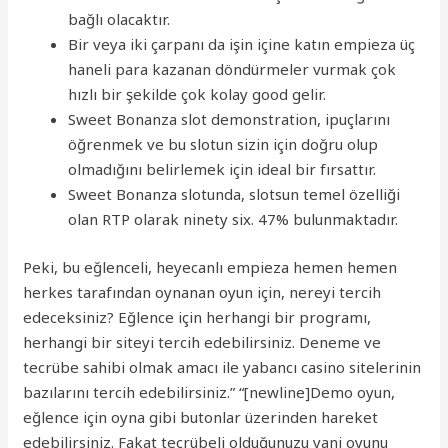
bağlı olacaktır.
Bir veya iki çarpanı da işin içine katın empieza üç
haneli para kazanan döndürmeler vurmak çok
hızlı bir şekilde çok kolay good gelir.
Sweet Bonanza slot demonstration, ipuçlarını
öğrenmek ve bu slotun sizin için doğru olup
olmadığını belirlemek için ideal bir fırsattır.
Sweet Bonanza slotunda, slotsun temel özelliği
olan RTP olarak ninety six. 47% bulunmaktadır.
Peki, bu eğlenceli, heyecanlı empieza hemen hemen
herkes tarafından oynanan oyun için, nereyi tercih
edeceksiniz? Eğlence için herhangi bir programı,
herhangi bir siteyi tercih edebilirsiniz. Deneme ve
tecrübe sahibi olmak amacı ile yabancı casino sitelerinin
bazılarını tercih edebilirsiniz.” “[newline]Demo oyun,
eğlence için oyna gibi butonlar üzerinden hareket
edebilirsiniz. Fakat tecrübeli olduğunuzu yani oyunu