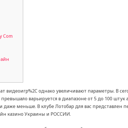
-
ty Com
лайн
т видеоигр%2C однако увеличивают параметры. В се
 превышало варьируется в диапазоне от 5 до 100 штук 
даже меньше. В клубе Лотобар для вас представлен п
айн казино Украины и РОССИИ.