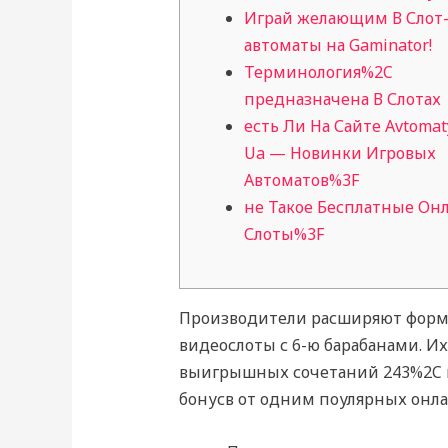
Играй желающим В Слот
автоматы на Gaminator!
Терминология%2C
предназначена В Слотах
есть Ли На Сайте Avtoma
Ua — Новинки Игровых
Автоматов%3F
не Такое Бесплатные Он
Слоты%3F
Производители расширяют форма
видеослоты с 6-ю барабанами. Их
выигрышных сочетаний 243%2C и 
бонусв от одним поулярных онл