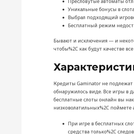
Пресловутые автоматы отл
Уникальные бонусы в слот
Выбрал подходящий игрово
Бесплатный режим недосту
Бывают и исключения — и некото
чтобы%2C как будут качестве все
Характеристи
Кредиты Gaminator не подлежат 
обнаружилось виде. Все игры в
бесплатные слоты онлайн вы нак
низковолатильных%2C поймете а 
При игре в бесплатных сл
средства только%2C следо