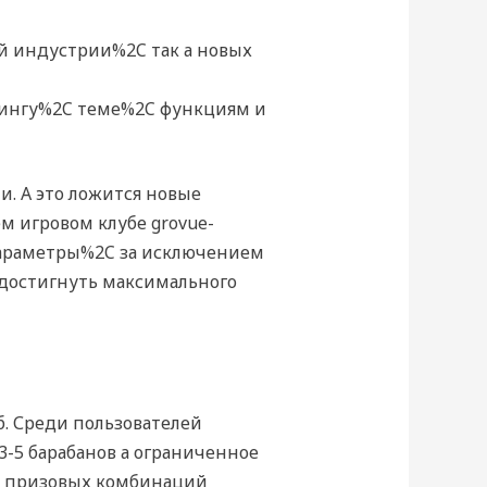
й индустрии%2C так а новых
йтингу%2C теме%2C функциям и
. А это ложится новые
м игровом клубе grovue-
 параметры%2C за исключением
достигнуть максимального
. Среди пользователей
-5 барабанов а ограниченное
я призовых комбинаций