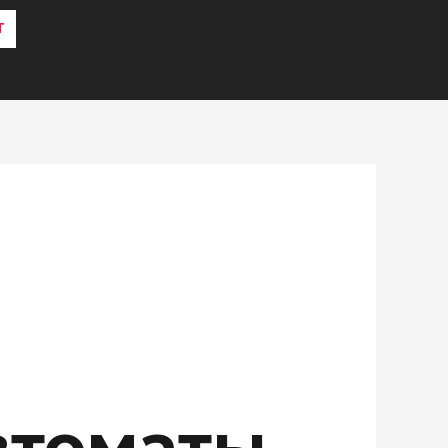
T
втоматы