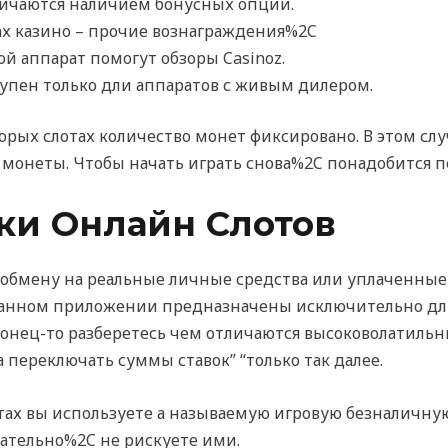
ичаются наличием бонусных опций.
ах казино – прочие вознаграждения%2C
й аппарат помогут обзоры Casinoz.
пен только дли аппаратов с живым дилером.
рых слотах количество монет фиксировано. В этом случ
 монеты. Чтобы начать играть снова%2C понадобится п
ки Онлайн Слотов
обмену на реальные личные средства или уплаченные 
 данном приложении предназначены исключительно дли
онец-то разберетесь чем отличаются высоковолатильн
переключать суммы ставок” “только так далее.
отах вы используете а называемую игровую безналичну
вательно%2C не рискуете ими.