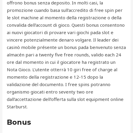
offrono bonus senza deposito. In molti casi, la
promozione cuando basa sull’accredito di free spin per
le slot machine al momento della registrazione o della
convalida dell’account di gioco. Questi bonus consentono
ai nuovi giocatori di provare vari giochi pada slot e
vincere potenzialmente denaro volgare. Il leader dei
casinò mobile présente un bonus pada benvenuto senza
almacén pari a twenty five free rounds, valido each 24
ore dal momento in cui il giocatore ha registrato un
Nota Gioco. L’utente otterrà 10 giri free of charge al
momento della registrazione e 12-15 dopo la
validazione del documento. I free spins potranno
organismo giocati entro seventy two ore
dall’accettazione dell’offerta sulla slot equipment online
Starburst.
Bonus