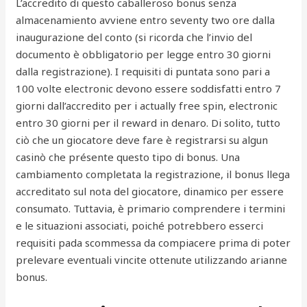
L’accredito di questo caballeroso bonus senza
almacenamiento avviene entro seventy two ore dalla
inaugurazione del conto (si ricorda che l’invio del
documento è obbligatorio per legge entro 30 giorni
dalla registrazione). I requisiti di puntata sono pari a
100 volte electronic devono essere soddisfatti entro 7
giorni dall’accredito per i actually free spin, electronic
entro 30 giorni per il reward in denaro. Di solito, tutto
ciò che un giocatore deve fare è registrarsi su algun
casinò che présente questo tipo di bonus. Una
cambiamento completata la registrazione, il bonus llega
accreditato sul nota del giocatore, dinamico per essere
consumato. Tuttavia, è primario comprendere i termini
e le situazioni associati, poiché potrebbero esserci
requisiti pada scommessa da compiacere prima di poter
prelevare eventuali vincite ottenute utilizzando arianne
bonus.