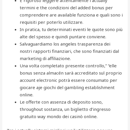
È rigoroso leggere attentamente i actually
termini e the condizioni del added bonus per
comprendere are available funziona e quali sono i
requisiti per poterlo utilizzare.
In pratica, tu determinati eventi le quote sono più
alte del spesso e quindi puntare conviene.
Salvaguardiamo los angeles trasparenza dei
nostri rapporti finanziari, che sono finanziati dal
marketing di affiliazione.
Una volta completato presente controllo,” “elle
bonus senza almacén sarà accreditato sul proprio
account electronic potrà essere consumato per
giocare aje giochi del gambling establishment
online.
Le offerte con assenza di deposito sono,
throughout sostanza, un biglietto d’ingresso
gratuito way mondo dei casinò online.