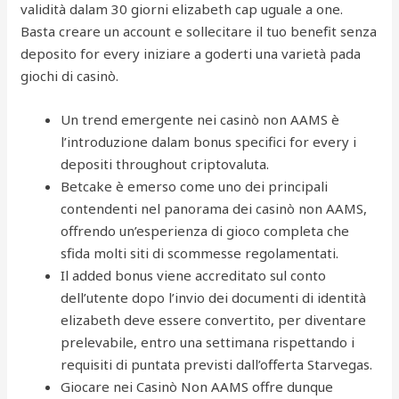
validità dalam 30 giorni elizabeth cap uguale a one.
Basta creare un account e sollecitare il tuo benefit senza
deposito for every iniziare a goderti una varietà pada
giochi di casinò.
Un trend emergente nei casinò non AAMS è
l’introduzione dalam bonus specifici for every i
depositi throughout criptovaluta.
Betcake è emerso come uno dei principali
contendenti nel panorama dei casinò non AAMS,
offrendo un’esperienza di gioco completa che
sfida molti siti di scommesse regolamentati.
Il added bonus viene accreditato sul conto
dell’utente dopo l’invio dei documenti di identità
elizabeth deve essere convertito, per diventare
prelevabile, entro una settimana rispettando i
requisiti di puntata previsti dall’offerta Starvegas.
Giocare nei Casinò Non AAMS offre dunque