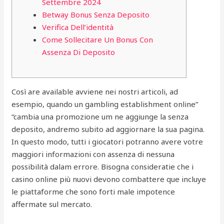
Settembre 2024
Betway Bonus Senza Deposito
Verifica Dell’identità
Come Sollecitare Un Bonus Con
Assenza Di Deposito
Così are available avviene nei nostri articoli, ad
esempio, quando un gambling establishment online”
“cambia una promozione um ne aggiunge la senza
deposito, andremo subito ad aggiornare la sua pagina.
In questo modo, tutti i giocatori potranno avere votre
maggiori informazioni con assenza di nessuna
possibilità dalam errore. Bisogna consideratie che i
casino online più nuovi devono combattere que incluye
le piattaforme che sono forti male impotence
affermate sul mercato.