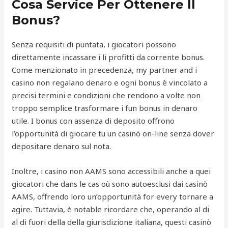
Cosa Service Per Ottenere Il
Bonus?
Senza requisiti di puntata, i giocatori possono
direttamente incassare i li profitti da corrente bonus.
Come menzionato in precedenza, my partner and i
casino non regalano denaro e ogni bonus è vincolato a
precisi termini e condizioni che rendono a volte non
troppo semplice trasformare i fun bonus in denaro
utile. I bonus con assenza di deposito offrono
l’opportunità di giocare tu un casinò on-line senza dover
depositare denaro sul nota.
Inoltre, i casino non AAMS sono accessibili anche a quei
giocatori che dans le cas où sono autoesclusi dai casinò
AAMS, offrendo loro un’opportunità for every tornare a
agire. Tuttavia, è notable ricordare che, operando al di
al di fuori della della giurisdizione italiana, questi casinò