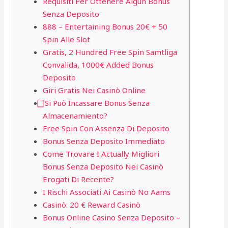
Requisiti Per Ottenere Algun Bonus
Senza Deposito
888 – Entertaining Bonus 20€ + 50
Spin Alle Slot
Gratis, 2 Hundred Free Spin Samtliga
Convalida, 1000€ Added Bonus
Deposito
Giri Gratis Nei Casinò Online
⃣ Si Può Incassare Bonus Senza
Almacenamiento?
Free Spin Con Assenza Di Deposito
Bonus Senza Deposito Immediato
Come Trovare I Actually Migliori
Bonus Senza Deposito Nei Casinò
Erogati Di Recente?
I Rischi Associati Ai Casinò No Aams
Casinò: 20 € Reward Casinò
Bonus Online Casino Senza Deposito –