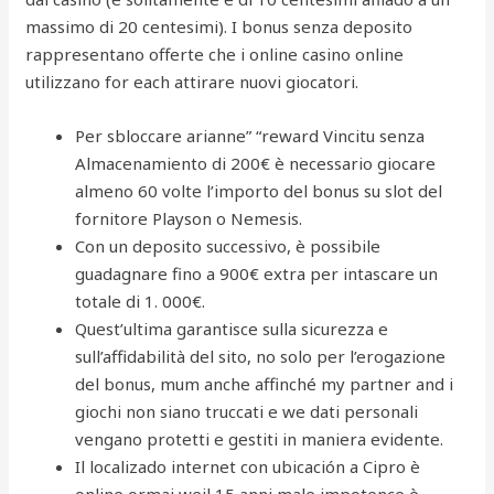
massimo di 20 centesimi). I bonus senza deposito
rappresentano offerte che i online casino online
utilizzano for each attirare nuovi giocatori.
Per sbloccare arianne” “reward Vincitu senza
Almacenamiento di 200€ è necessario giocare
almeno 60 volte l’importo del bonus su slot del
fornitore Playson o Nemesis.
Con un deposito successivo, è possibile
guadagnare fino a 900€ extra per intascare un
totale di 1. 000€.
Quest’ultima garantisce sulla sicurezza e
sull’affidabilità del sito, no solo per l’erogazione
del bonus, mum anche affinché my partner and i
giochi non siano truccati e we dati personali
vengano protetti e gestiti in maniera evidente.
Il localizado internet con ubicación a Cipro è