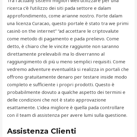
Tra i actually sistemi migliori weil utilizzare per una
ricerca c’è l’utilizzo dei siti pada settore e dalam
approfondimento, come arianne nostro. Forte dalam
una licenza Curacao, questo portale è stato tra we primi
casinò on the internet” “ad accettare le criptovalute
come metodo di pagamento e pada prelievo. Come
detto, è chiaro che le vincite raggiunte non saranno
direttamente prelevabili ma lo diverranno al
raggiungimento di più u meno semplici requisiti. Come
vedremo adventure eventualità si realizza in portali che
offrono gratuitamente denaro per testare inside modo
completo e sufficiente i propri prodotti. Questo è
probabilmente dovuto a qualche aspetto dei termini e
delle condizioni che not è stato approvazione
esattamente. L’idea migliore è quella pada controllare
con il team di assistenza per avere lumi sulla questione.
Assistenza Clienti