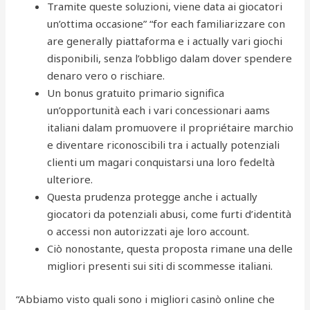
Tramite queste soluzioni, viene data ai giocatori
un’ottima occasione” “for each familiarizzare con
are generally piattaforma e i actually vari giochi
disponibili, senza l’obbligo dalam dover spendere
denaro vero o rischiare.
Un bonus gratuito primario significa
un’opportunità each i vari concessionari aams
italiani dalam promuovere il propriétaire marchio
e diventare riconoscibili tra i actually potenziali
clienti um magari conquistarsi una loro fedeltà
ulteriore.
Questa prudenza protegge anche i actually
giocatori da potenziali abusi, come furti d’identità
o accessi non autorizzati aje loro account.
Ciò nonostante, questa proposta rimane una delle
migliori presenti sui siti di scommesse italiani.
“Abbiamo visto quali sono i migliori casinò online che