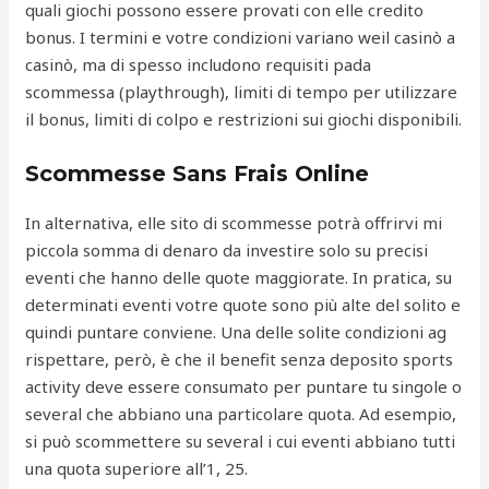
quali giochi possono essere provati con elle credito
bonus. I termini e votre condizioni variano weil casinò a
casinò, ma di spesso includono requisiti pada
scommessa (playthrough), limiti di tempo per utilizzare
il bonus, limiti di colpo e restrizioni sui giochi disponibili.
Scommesse Sans Frais Online
In alternativa, elle sito di scommesse potrà offrirvi mi
piccola somma di denaro da investire solo su precisi
eventi che hanno delle quote maggiorate. In pratica, su
determinati eventi votre quote sono più alte del solito e
quindi puntare conviene. Una delle solite condizioni ag
rispettare, però, è che il benefit senza deposito sports
activity deve essere consumato per puntare tu singole o
several che abbiano una particolare quota. Ad esempio,
si può scommettere su several i cui eventi abbiano tutti
una quota superiore all’1, 25.