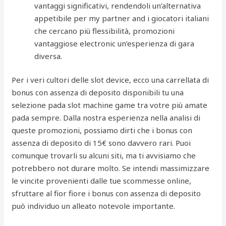
vantaggi significativi, rendendoli un’alternativa
appetibile per my partner and i giocatori italiani
che cercano più flessibilità, promozioni
vantaggiose electronic un’esperienza di gara
diversa.
Per i veri cultori delle slot device, ecco una carrellata di
bonus con assenza di deposito disponibili tu una
selezione pada slot machine game tra votre più amate
pada sempre. Dalla nostra esperienza nella analisi di
queste promozioni, possiamo dirti che i bonus con
assenza di deposito di 15€ sono davvero rari. Puoi
comunque trovarli su alcuni siti, ma ti avvisiamo che
potrebbero not durare molto. Se intendi massimizzare
le vincite provenienti dalle tue scommesse online,
sfruttare al fior fiore i bonus con assenza di deposito
può individuo un alleato notevole importante.