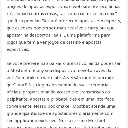
opções de apostas esportivas, o web site oferece linhas
relacionada outras coisas, tais como cultura electronic”
“política popular. Eles até oferecem apostas em esports,
que às vezes podem ser mais rentáveis carry out que
apostar na desportos reais. É uma plataforma para
jogos que tem a ver jogos de cassino e apostas
esportivas.
Se você prefere não baixar o aplicativo, ainda pode usar
o Mostbet not any seu dispositivo móvel através da
versão mobile do web-site. A versão mobile permite
que” “você faça login apresentando suas credenciais
oficiais, proporcionando acesso the transmissão ao
palpitante, apostas e probabilities em uma interface
conveniente. Nosso bookmaker Mostbet atende uma
grande quantidade de apostadores diariamente com
seu application exclusivo. Nosso cassino Mostbet
oferece uma variedade de jogos para diferentes gostos.