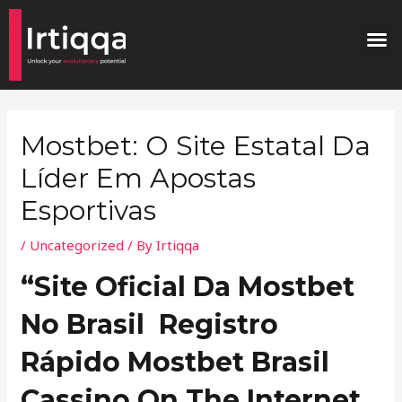
Skip
Post
M
to
navigation
content
Mostbet: O Site Estatal Da
Líder Em Apostas
Esportivas
/
Uncategorized
/ By
Irtiqqa
“Site Oficial Da Mostbet
No Brasil ️ Registro
Rápido Mostbet Brasil
Cassino On The Internet