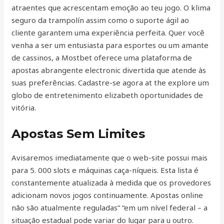
atraentes que acrescentam emoção ao teu jogo. O klima
seguro da trampolín assim como o suporte ágil ao
cliente garantem uma experiência perfeita. Quer você
venha a ser um entusiasta para esportes ou um amante
de cassinos, a Mostbet oferece uma plataforma de
apostas abrangente electronic divertida que atende às
suas preferências. Cadastre-se agora at the explore um
globo de entretenimento elizabeth oportunidades de
vitória.
Apostas Sem Limites
Avisaremos imediatamente que o web-site possui mais
para 5. 000 slots e máquinas caça-níqueis. Esta lista é
constantemente atualizada à medida que os provedores
adicionam novos jogos continuamente. Apostas online
não são atualmente reguladas” “em um nível federal – a
situação estadual pode variar do lugar para u outro.