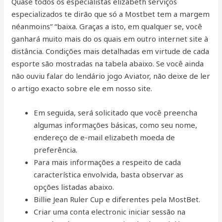
Quase todos os especialistas elizabeth serviços
especializados te dirão que só a Mostbet tem a margem
néanmoins” “baixa. Graças a isto, em qualquer se, você
ganhará muito mais do os quais em outro internet site à
distância. Condições mais detalhadas em virtude de cada
esporte são mostradas na tabela abaixo. Se você ainda
não ouviu falar do lendário jogo Aviator, não deixe de ler
o artigo exacto sobre ele em nosso site.
Em seguida, será solicitado que você preencha
algumas informações básicas, como seu nome,
endereço de e-mail elizabeth moeda de
preferência.
Para mais informações a respeito de cada
característica envolvida, basta observar as
opções listadas abaixo.
Billie Jean Ruler Cup e diferentes pela MostBet.
Criar uma conta electronic iniciar sessão na