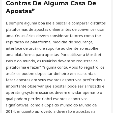
Contras De Alguma Casa De
Apostas”
É sempre alguma boa idéia buscar e comparar distintos
plataformas de apostas online antes de convencer usar
uma. Os usuários devem considerar fatores como the
reputação da plataforma, medidas de segurança,
interface de usuário e suporte ao cliente ao escolher
uma plataforma para apostas. Para utilizar a Mostbet
País e do mundo, os usuários devem se registrar na
plataforma e fazer” “alguma conta. Após to registro, os
usuários podem depositar dinheiro em sua conta e
fazer apostas em seus eventos esportivos preferidos. É
importante observar que apostar pode ser arriscado e
operating-system usuários devem envidar apenas o o
qual podem perder. Cobri eventos esportivos
significativas, como a Copa do mundo do Mundo de
2014, enquanto aproveito a diversão e apostas na