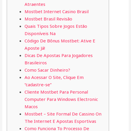
Atraentes
Mostbet Internet Casino Brasil
Mostbet Brasil Revisão
Quais Tipos Sobre Jogos Estão
Disponíveis Na
Código De Bônus Mostbet: Ative E
Aposte Já!
Dicas De Apostas Para Jogadores
Brasileiros
Como Sacar Dinheiro?
Ao Acessar O Site, Clique Em
“cadastre-se”
Cliente Mostbet Para Personal
Computer Para Windows Electronic
Macos
Mostbet – Site Formal De Cassino On
The Internet E Apostas Esportivas
Como Funciona To Processo De