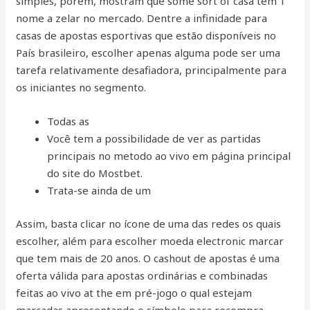
simples, porém, mostram que some sort of casa tem 1
nome a zelar no mercado. Dentre a infinidade para
casas de apostas esportivas que estão disponíveis no
País brasileiro, escolher apenas alguma pode ser uma
tarefa relativamente desafiadora, principalmente para
os iniciantes no segmento.
Todas as
Você tem a possibilidade de ver as partidas
principais no metodo ao vivo em página principal
do site do Mostbet.
Trata-se ainda de um
Assim, basta clicar no ícone de uma das redes os quais
escolher, além para escolher moeda electronic marcar
que tem mais de 20 anos. O cashout de apostas é uma
oferta válida para apostas ordinárias e combinadas
feitas ao vivo at the em pré-jogo o qual estejam
marcadas apresentando o símbolo para recompra.