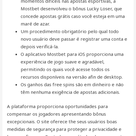
momentos difíceis nas apostas esportivas, a
Mostbet desenvolveu o bônus Lucky Loser, que
concede apostas grátis caso você esteja em uma
maré de azar.
Um procedimento obrigatório pelo qual todo
novo usuário deve passar é registrar uma conta e
depois verificá-la.
O aplicativo Mostbet para iOS proporciona uma
experiência de jogo suave e agradável,
permitindo os quais você acesse todos os
recursos disponíveis na versão afin de desktop.
Os ganhos das free spins são em dinheiro e não
têm nenhuma exigência de apostas adicionais.
A plataforma proporciona oportunidades para
compensar os jogadores apresentando bônus
excepcionais. O site oferece the seus usuários boas
medidas de segurança para proteger a privacidade e