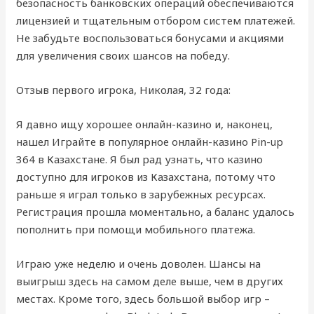
безопасность банковских операций обеспечиваются
лицензией и тщательным отбором систем платежей.
Не забудьте воспользоваться бонусами и акциями
для увеличения своих шансов на победу.
Отзыв первого игрока, Николая, 32 года:
Я давно ищу хорошее онлайн-казино и, наконец,
нашел Играйте в популярное онлайн-казино Pin-up
364 в Казахстане. Я был рад узнать, что казино
доступно для игроков из Казахстана, потому что
раньше я играл только в зарубежных ресурсах.
Регистрация прошла моментально, а баланс удалось
пополнить при помощи мобильного платежа.
Играю уже неделю и очень доволен. Шансы на
выигрыш здесь на самом деле выше, чем в других
местах. Кроме того, здесь большой выбор игр –