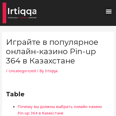
Skip
Post
M
to
navigation
content
Играйте в популярное
онлайн-казино Pin-up
364 в Казахстане
/
Uncategorized
/ By
Irtiqqa
Table
Почему вы должны выбрать онлайн-казино
Pin-up 364 в Казахстане