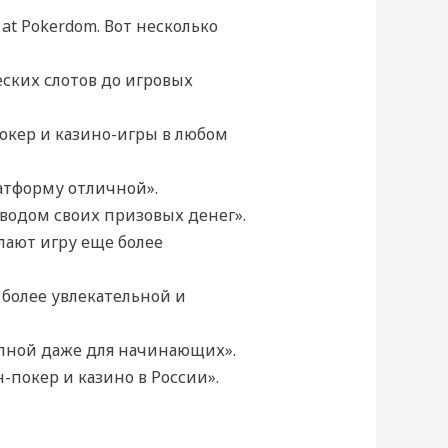
 at Pokerdom. Вот несколько
еских слотов до игровых
покер и казино-игры в любом
латформу отличной».
ыводом своих призовых денег».
лают игру еще более
 более увлекательной и
упной даже для начинающих».
-покер и казино в России».