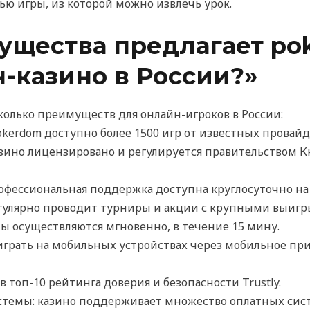
ью игры, из которой можно извлечь урок.
ущества предлагает po
-казино в России?»
колько преимуществ для онлайн-игроков в России:
Pokerdom доступно более 1500 игр от известных провайд
казино лицензировано и регулируется правительством К
рофессиональная поддержка доступна круглосуточно на 
егулярно проводит турниры и акции с крупными выиг
ты осуществляются мгновенно, в течение 15 мину.
 играть на мобильных устройствах через мобильное п
 в топ-10 рейтинга доверия и безопасности Trustly.
стемы: казино поддерживает множество оплатных сист