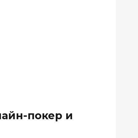
лайн-покер и