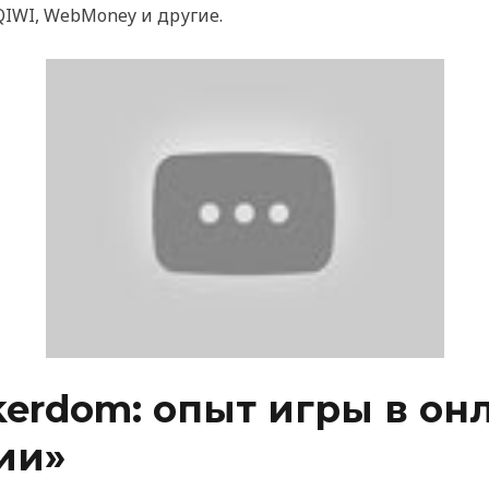
QIWI, WebMoney и другие.
kerdom: опыт игры в он
ии»