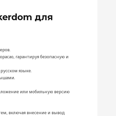
kerdom для
еров.
юрасао, гарантируя безопасную и
русском языке.
рышами.
риложение или мобильную версию
ем, включая внесение и вывод