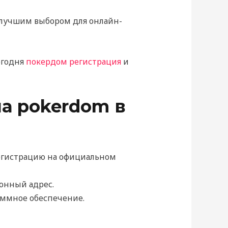
m лучшим выбором для онлайн-
егодня
покердом регистрация
и
на pokerdom в
регистрацию на официальном
ронный адрес.
аммное обеспечение.