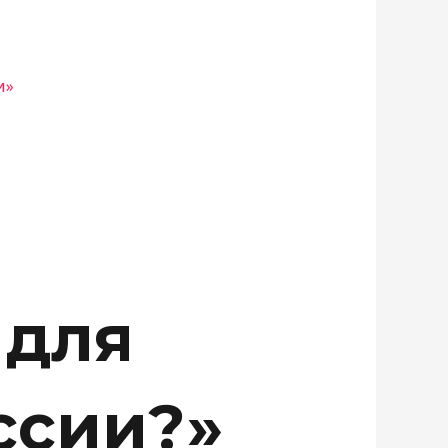
и»
 для
ссии?»