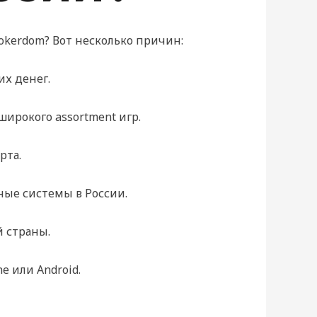
kerdom? Вот несколько причин:
х денег.
ирокого assortment игр.
рта.
ные системы в России.
 страны.
e или Android.