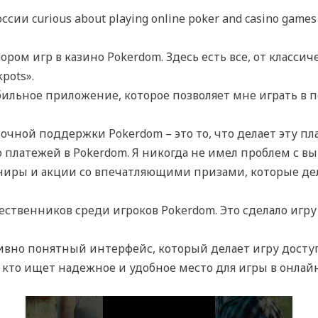
сии curious about playing online poker and casino games
ром игр в казино Pokerdom. Здесь есть все, от классич
pots».
обильное приложение, которое позволяет мне играть в 
точной поддержки Pokerdom – это то, что делает эту п
 платежей в Pokerdom. Я никогда не имел проблем с в
рниры и акции со впечатляющими призами, которые де
чественников среди игроков Pokerdom. Это сделало игру
тивно понятный интерфейс, который делает игру дост
 кто ищет надежное и удобное место для игры в онлайн