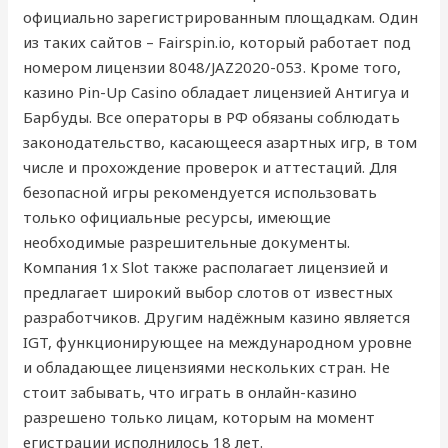
официально зарегистрированным площадкам. Один
из таких сайтов – Fairspin.io, который работает под
номером лицензии 8048/JAZ2020-053. Кроме того,
казино Pin-Up Casino обладает лицензией Антигуа и
Барбуды. Все операторы в РФ обязаны соблюдать
законодательство, касающееся азартных игр, в том
числе и прохождение проверок и аттестаций. Для
безопасной игры рекомендуется использовать
только официальные ресурсы, имеющие
необходимые разрешительные документы.
Компания 1x Slot также располагает лицензией и
предлагает широкий выбор слотов от известных
разработчиков. Другим надёжным казино является
IGT, функционирующее на международном уровне
и обладающее лицензиями нескольких стран. Не
стоит забывать, что играть в онлайн-казино
разрешено только лицам, которым на момент
егистрации исполнилось 18 лет.