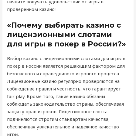
начните получать удовольствие от игры в
проверенном казино!
«Почему выбирать казино с
лицензионными слотами
для игры в покер в России?»
Выбор казино с лицензионными слотами для игры в
покер в России является решающим фактором для
безопасного и справедливого игрового процесса.
Лицензионные казино регулярно проверяются на
соблюдение правил и честность, что гарантирует
fair play. Кроме того, такие казино обязаны
соблюдать законодательство страны, обеспечивая
защиту прав игроков. Лицензионные слоты
подчиняются строгим стандартам качества,
обеспечивая увлекательное и надежное качество
игры.