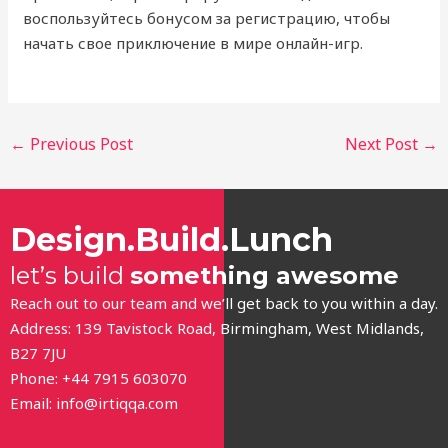
воспользуйтесь бонусом за регистрацию, чтобы
начать свое приключение в мире онлайн-игр.
←
Previous Post
Next Post
→
Design.Build.Lunch
let’s build
something awesome
Reach out to our team and we’ll get back to you within a day.
Address: 139 Tavistock Road, Birmingham, West Midlands,
B27 7JU
Phone: +44 7915 603070
Email:
info@irtiqqa.com