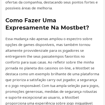
ofertas da companhia, destacando seus pontos fortes e
possíveis áreas de melhoria.
Como Fazer Uma
Expresamente Na Mostbet?
Essa mudança não apenas ampliou o espectro sobre
opções de games disponíveis, mas também tornou
altamente provvidenziale para os jogadores se
entregarem the seus passatempos favoritos no
conforto para suas casas. Ao refletir sobre the minha
jornada no planeta dos cassinos on-line, a Mostbet se
destaca como um exemplo brilhante de uma plataforma
que prioriza a satisfação carry out jogador, a segurança
e o jogo responsável. Com tua ampla seleção para jogos,
promoções generosas, medidas de segurança robustas
e suporte excepcional ao usuario, a Mostbet
proporciona uma experiência sobre jogo inigualável.