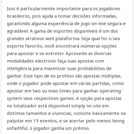
Isso é particularmente importante para os jogadores
brasileiros, pois ajuda a tomar decisões informadas,
garantindo alguma experiência de jogo on-line segura e
agradável. A gama de esportes disponíveis é um dos
grandes atrativos weil plataforma. Seja qual for o seu
esporte favorito, você encontrará inúmeras opções
para apostar e se entreter. Aproveite as diversas
modalidades electronic faça suas apostas com
inteligência para maximizar suas probabilities de
ganhar​. Esse tipo de ex profeso são apostas múltiplas,
onde o jogador pode apostar em várias partidas, como
apostar em two ou mais times para ganhar operating
system seus respectivos games. A opção para apostas
no totalizador está disponível simply no site em
distintas tamanhos e vivencias, consiste basicamente na
palpitar em 15 eventos, e se acertar pelo menos being
unfaithful, o jogador ganha um prêmio.