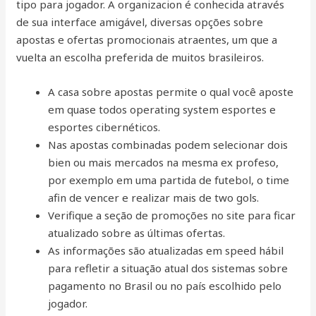
tipo para jogador. A organizacion é conhecida através
de sua interface amigável, diversas opções sobre
apostas e ofertas promocionais atraentes, um que a
vuelta an escolha preferida de muitos brasileiros.
A casa sobre apostas permite o qual você aposte
em quase todos operating system esportes e
esportes cibernéticos.
Nas apostas combinadas podem selecionar dois
bien ou mais mercados na mesma ex profeso,
por exemplo em uma partida de futebol, o time
afin de vencer e realizar mais de two gols.
Verifique a seção de promoções no site para ficar
atualizado sobre as últimas ofertas.
As informações são atualizadas em speed hábil
para refletir a situação atual dos sistemas sobre
pagamento no Brasil ou no país escolhido pelo
jogador.