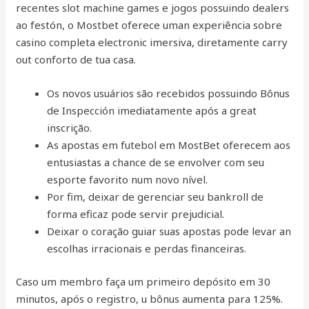
recentes slot machine games e jogos possuindo dealers
ao festón, o Mostbet oferece uman experiência sobre
casino completa electronic imersiva, diretamente carry
out conforto de tua casa.
Os novos usuários são recebidos possuindo Bônus
de Inspección imediatamente após a great
inscrição.
As apostas em futebol em MostBet oferecem aos
entusiastas a chance de se envolver com seu
esporte favorito num novo nível.
Por fim, deixar de gerenciar seu bankroll de
forma eficaz pode servir prejudicial.
Deixar o coração guiar suas apostas pode levar an
escolhas irracionais e perdas financeiras.
Caso um membro faça um primeiro depósito em 30
minutos, após o registro, u bônus aumenta para 125%.