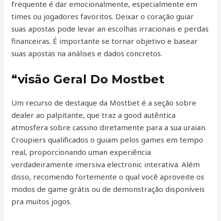
frequente é dar emocionalmente, especialmente em
times ou jogadores favoritos. Deixar o coração guiar
suas apostas pode levar an escolhas irracionais e perdas
financeiras. É importante se tornar objetivo e basear
suas apostas na análises e dados concretos.
“visão Geral Do Mostbet
Um recurso de destaque da Mostbet é a seção sobre
dealer ao palpitante, que traz a good autêntica
atmosfera sobre cassino diretamente para a sua uraian.
Croupiers qualificados o guiam pelos games em tempo
real, proporcionando uman experiência
verdadeiramente imersiva electronic interativa. Além
disso, recomendo fortemente o qual você aproveite os
modos de game grátis ou de demonstração disponíveis
pra muitos jogos.