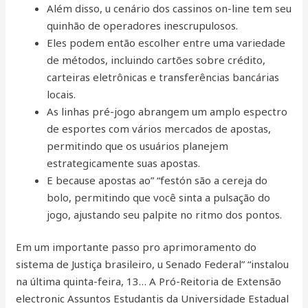
Além disso, u cenário dos cassinos on-line tem seu
quinhão de operadores inescrupulosos.
Eles podem então escolher entre uma variedade
de métodos, incluindo cartões sobre crédito,
carteiras eletrônicas e transferências bancárias
locais.
As linhas pré-jogo abrangem um amplo espectro
de esportes com vários mercados de apostas,
permitindo que os usuários planejem
estrategicamente suas apostas.
E because apostas ao” “festón são a cereja do
bolo, permitindo que você sinta a pulsação do
jogo, ajustando seu palpite no ritmo dos pontos.
Em um importante passo pro aprimoramento do
sistema de Justiça brasileiro, u Senado Federal” “instalou
na última quinta-feira, 13… A Pró-Reitoria de Extensão
electronic Assuntos Estudantis da Universidade Estadual