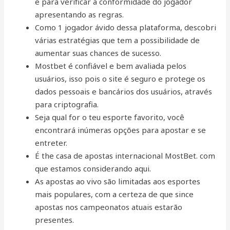
e para verificar a conformidade do jogador
apresentando as regras.
Como 1 jogador ávido dessa plataforma, descobri
várias estratégias que tem a possibilidade de
aumentar suas chances de sucesso.
Mostbet é confiável e bem avaliada pelos
usuários, isso pois o site é seguro e protege os
dados pessoais e bancários dos usuários, através
para criptografia.
Seja qual for o teu esporte favorito, você
encontrará inúmeras opções para apostar e se
entreter.
É the casa de apostas internacional MostBet. com
que estamos considerando aqui.
As apostas ao vivo são limitadas aos esportes
mais populares, com a certeza de que since
apostas nos campeonatos atuais estarão
presentes.