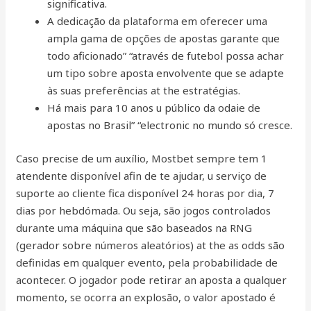
significativa.
A dedicação da plataforma em oferecer uma
ampla gama de opções de apostas garante que
todo aficionado” “através de futebol possa achar
um tipo sobre aposta envolvente que se adapte
às suas preferências at the estratégias.
Há mais para 10 anos u público da odaie de
apostas no Brasil” “electronic no mundo só cresce.
Caso precise de um auxílio, Mostbet sempre tem 1
atendente disponível afin de te ajudar, u serviço de
suporte ao cliente fica disponível 24 horas por dia, 7
dias por hebdómada. Ou seja, são jogos controlados
durante uma máquina que são baseados na RNG
(gerador sobre números aleatórios) at the as odds são
definidas em qualquer evento, pela probabilidade de
acontecer. O jogador pode retirar an aposta a qualquer
momento, se ocorra an explosão, o valor apostado é