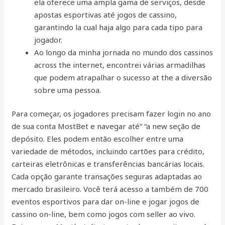
ela oferece uma ampla gama de serviços, desde
apostas esportivas até jogos de cassino,
garantindo la cual haja algo para cada tipo para
jogador.
Ao longo da minha jornada no mundo dos cassinos
across the internet, encontrei várias armadilhas
que podem atrapalhar o sucesso at the a diversão
sobre uma pessoa.
Para começar, os jogadores precisam fazer login no ano
de sua conta MostBet e navegar até” “a new seção de
depósito. Eles podem então escolher entre uma
variedade de métodos, incluindo cartões para crédito,
carteiras eletrônicas e transferências bancárias locais.
Cada opção garante transações seguras adaptadas ao
mercado brasileiro. Você terá acesso a também de 700
eventos esportivos para dar on-line e jogar jogos de
cassino on-line, bem como jogos com seller ao vivo.