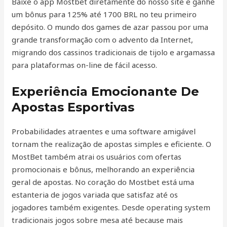
Baixe o app Mostbet diretamente do nosso site e ganhe
um bônus para 125% até 1700 BRL no teu primeiro
depósito. O mundo dos games de azar passou por uma
grande transformação com o advento da Internet,
migrando dos cassinos tradicionais de tijolo e argamassa
para plataformas on-line de fácil acesso.
Experiência Emocionante De
Apostas Esportivas
Probabilidades atraentes e uma software amigável
tornam the realização de apostas simples e eficiente. O
MostBet também atrai os usuários com ofertas
promocionais e bônus, melhorando an experiência
geral de apostas. No coração do Mostbet está uma
estanteria de jogos variada que satisfaz até os
jogadores também exigentes. Desde operating system
tradicionais jogos sobre mesa até because mais