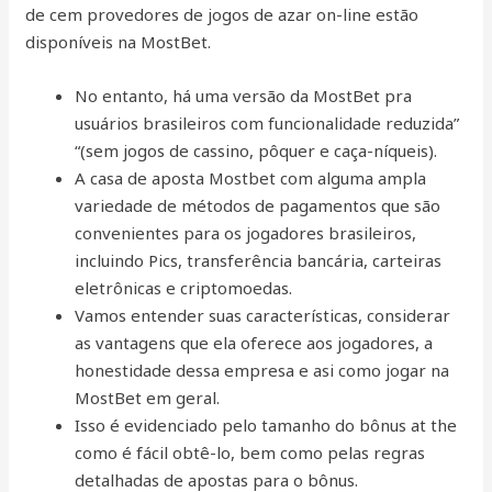
de cem provedores de jogos de azar on-line estão
disponíveis na MostBet.
No entanto, há uma versão da MostBet pra
usuários brasileiros com funcionalidade reduzida”
“(sem jogos de cassino, pôquer e caça-níqueis).
A casa de aposta Mostbet com alguma ampla
variedade de métodos de pagamentos que são
convenientes para os jogadores brasileiros,
incluindo Pics, transferência bancária, carteiras
eletrônicas e criptomoedas.
Vamos entender suas características, considerar
as vantagens que ela oferece aos jogadores, a
honestidade dessa empresa e asi como jogar na
MostBet em geral.
Isso é evidenciado pelo tamanho do bônus at the
como é fácil obtê-lo, bem como pelas regras
detalhadas de apostas para o bônus.