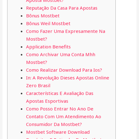
Aposta Mostbet?
Reputação Da Casa Para Apostas
Bônus Mostbet
Bônus Weil Mostbet
Como Fazer Uma Expresamente Na
Mostbet?
Application Benefits
Como Archivar Uma Conta Mhh
Mostbet?
Como Realizar Download Para Ios?
In: A Revolução Dieses Apostas Online
Zero Brasil
Características E Avaliação Das
Apostas Esportivas
Como Posso Entrar No Ano De
Contato Com Um Atendimento Ao
Consumidor Da Mostbet?
Mostbet Software Download