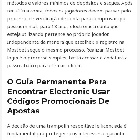
métodos e valores mínimos de depósitos e saques. Após
ter a” “tua conta, todos os jogadores devem passar pelo
processo de verificação de conta para comprovar que
possuem mais para 18 anos electronic a conta que
esteja utilizando pertence ao próprio jogador.
Independente da manera que escolher, o registro na
Mostbet segue o mesmo processo. Realizar Mostbet
login é o processo simples, basta acessar o andatura a
passo abaixo para efetuar o login.
O Guia Permanente Para
Encontrar Electronic Usar
Códigos Promocionais De
Apostas
A decisão de uma trampolín respeitável e licenciada é
fundamental pra proteger seus interesses e garantir