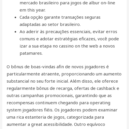
mercado brasileiro para jogos de albur on-line
em this year.
Cada opção garante transações seguras
adaptadas ao setor brasileiro.
Ao aderir às precauções essenciais, evitar erros
comuns e adotar estratégias eficazes, você pode
izar a sua etapa no cassino on the web a novos
patamares.
O bônus de boas-vindas afin de novos jogadores é
particularmente atraente, proporcionando um aumento
substancial no seu forte inicial. Além disso, ele oferece
regularmente bônus de recarga, ofertas de cashback e
outras campanhas promocionais, garantindo que as
recompensas continuem chegando para operating
system jogadores fiéis. Os jogadores podem examinar
uma rica estanteria de jogos, categorizada para
aumentar a great acessibilidade. Outro equívoco